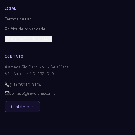
LEGAL
Termos de uso
Política de privacidade
Configurações de cookies
CONTATO
Alameda Rio Claro, 241 - Bela Vista
São Paulo - SP, 01332-010
(11) 96919-3194
contato@revoluna.com.br
Contate-nos