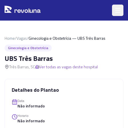
Pular para o conteúdo principal
r
ev
oluna
Home
/
Vagas
/
Ginecologia e Obstetrícia — UBS Três Barras
Ginecologia e Obstetrícia
UBS Três Barras
Três Barras
,
SC
Ver todas as vagas deste hospital
Detalhes do Plantao
Data
Não informado
Horario
Não informado