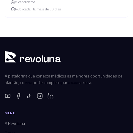
0
candidato
s
Publicada
Ha mais de 30 dias
r
ev
oluna
A plataforma que conecta médicos às melhores oportunidades de
plantão, com suporte completo para sua carreira.
MENU
A Revoluna