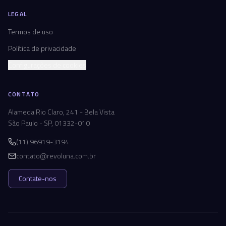
LEGAL
Termos de uso
Política de privacidade
Configurações de cookies
CONTATO
Alameda Rio Claro, 241 - Bela Vista
São Paulo - SP, 01332-010
(11) 96919-3194
contato@revoluna.com.br
Contate-nos