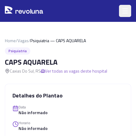
Pular para o conteúdo principal
r
ev
oluna
Home
/
Vagas
/
Psiquiatria — CAPS AQUARELA
Psiquiatria
CAPS AQUARELA
Caxias Do Sul
,
RS
Ver todas as vagas deste hospital
Detalhes do Plantao
Data
Não informado
Horario
Não informado