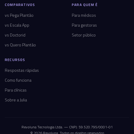
COMPARATIVOS
PARA QUEM É
vs Pega Plantão
Para médicos
vs Escala App
Para gestoras
vs Doctorid
Setor público
vs Quero Plantão
RECURSOS
Respostas rápidas
Como funciona
Para clínicas
Sobre a Julia
Revoluna Tecnologia Ltda. — CNPJ: 59.520.795/0001-01
© 2026 Revoluna. Todos os direitos reservados