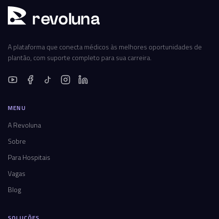
r
ev
oluna
A plataforma que conecta médicos às melhores oportunidades de
plantão, com suporte completo para sua carreira.
MENU
A Revoluna
Sobre
Para Hospitais
Vagas
Blog
SOLUÇÕES