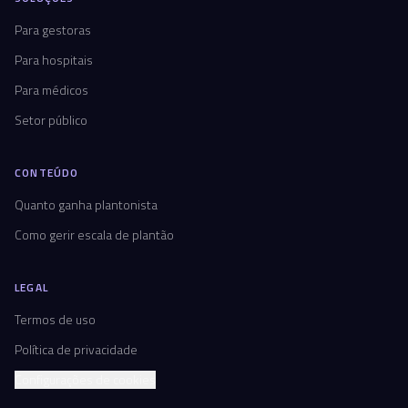
Para gestoras
Para hospitais
Para médicos
Setor público
CONTEÚDO
Quanto ganha plantonista
Como gerir escala de plantão
LEGAL
Termos de uso
Política de privacidade
Configurações de cookies