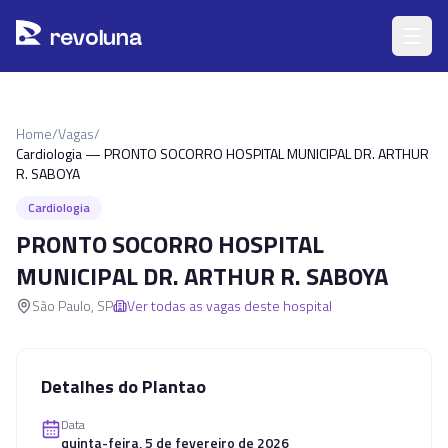
Pular para o conteúdo principal
r
ev
oluna
Home
/
Vagas
/
Cardiologia — PRONTO SOCORRO HOSPITAL MUNICIPAL DR. ARTHUR
R. SABOYA
Cardiologia
PRONTO SOCORRO HOSPITAL
MUNICIPAL DR. ARTHUR R. SABOYA
São Paulo
,
SP
Ver todas as vagas deste hospital
Detalhes do Plantao
Data
quinta-feira, 5 de fevereiro de 2026