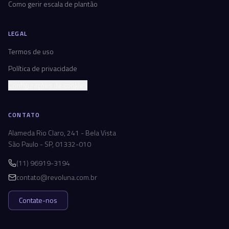
Como gerir escala de plantão
LEGAL
Termos de uso
Política de privacidade
Configurações de cookies
CONTATO
Alameda Rio Claro, 241 - Bela Vista
São Paulo - SP, 01332-010
(11) 96919-3194
contato@revoluna.com.br
Contate-nos