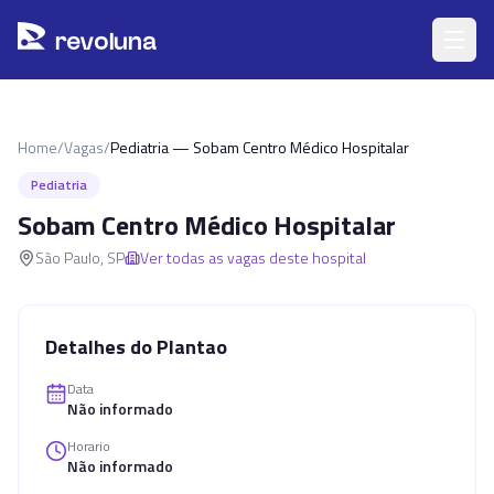
Pular para o conteúdo principal
r
ev
oluna
Home
/
Vagas
/
Pediatria — Sobam Centro Médico Hospitalar
Pediatria
Sobam Centro Médico Hospitalar
São Paulo
,
SP
Ver todas as vagas deste hospital
Detalhes do Plantao
Data
Não informado
Horario
Não informado