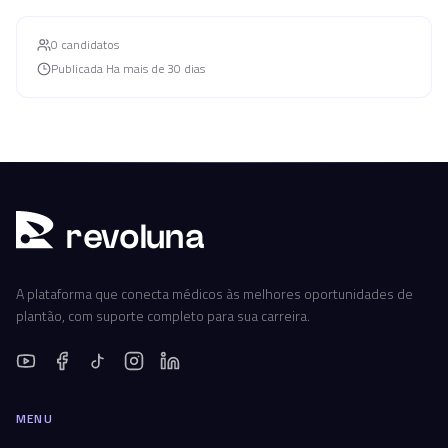
0
candidato
s
Publicada
Ha mais de 30 dias
r
ev
oluna
A plataforma que conecta médicos às melhores oportunidades de
plantão, com suporte completo para sua carreira.
MENU