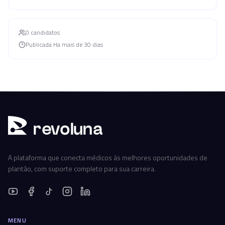
0
candidato
s
Publicada
Ha mais de 30 dias
r
ev
oluna
A plataforma que conecta médicos às melhores oportunidades de
plantão, com suporte completo para sua carreira.
MENU