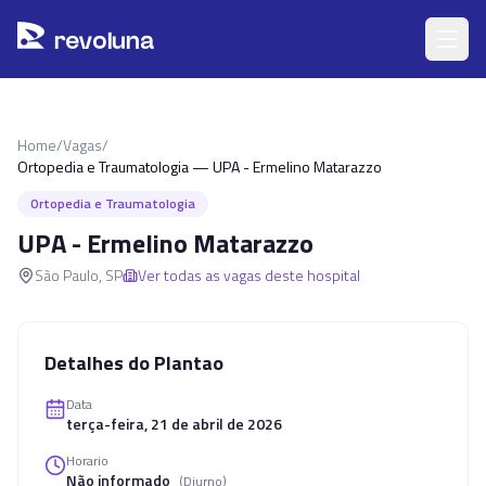
Pular para o conteúdo principal
r
ev
oluna
Home
/
Vagas
/
Ortopedia e Traumatologia — UPA - Ermelino Matarazzo
Ortopedia e Traumatologia
UPA - Ermelino Matarazzo
São Paulo
,
SP
Ver todas as vagas deste hospital
Detalhes do Plantao
Data
terça-feira, 21 de abril de 2026
Horario
Não informado
(
Diurno
)