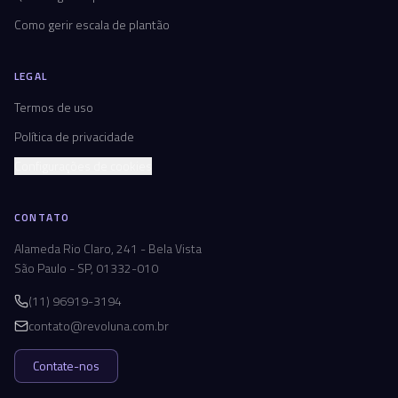
Como gerir escala de plantão
LEGAL
Termos de uso
Política de privacidade
Configurações de cookies
CONTATO
Alameda Rio Claro, 241 - Bela Vista
São Paulo - SP, 01332-010
(11) 96919-3194
contato@revoluna.com.br
Contate-nos