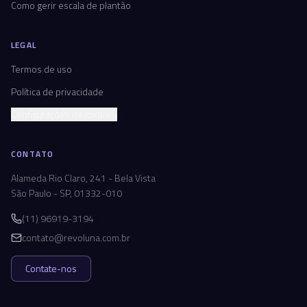
Como gerir escala de plantão
LEGAL
Termos de uso
Política de privacidade
Configurações de cookies
CONTATO
Alameda Rio Claro, 241 - Bela Vista
São Paulo - SP, 01332-010
(11) 96919-3194
contato@revoluna.com.br
Contate-nos