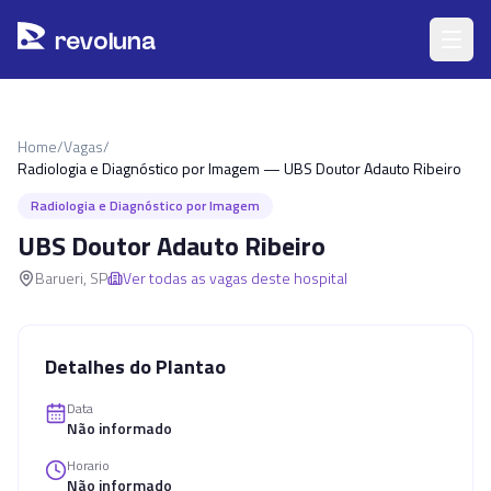
Pular para o conteúdo principal
r
ev
oluna
Home
/
Vagas
/
Radiologia e Diagnóstico por Imagem — UBS Doutor Adauto Ribeiro
Radiologia e Diagnóstico por Imagem
UBS Doutor Adauto Ribeiro
Barueri
,
SP
Ver todas as vagas deste hospital
Detalhes do Plantao
Data
Não informado
Horario
Não informado