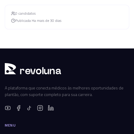
0
candidato
s
Publicada
Ha mais de 30 dias
r
ev
oluna
A plataforma que conecta médicos às melhores oportunidades de
plantão, com suporte completo para sua carreira.
MENU