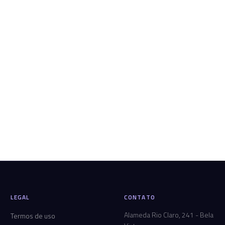
LEGAL
CONTATO
Alameda Rio Claro, 241 - Bela
Termos de uso