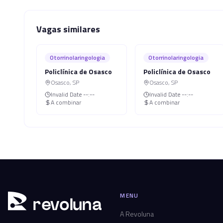
Vagas similares
Otorrinolaringologia
Otorrinolaringologia
Policlínica de Osasco
Policlínica de Osasco
Osasco
,
SP
Osasco
,
SP
Invalid Date
--:--
Invalid Date
--:--
A combinar
A combinar
MENU
r
ev
oluna
A Revoluna