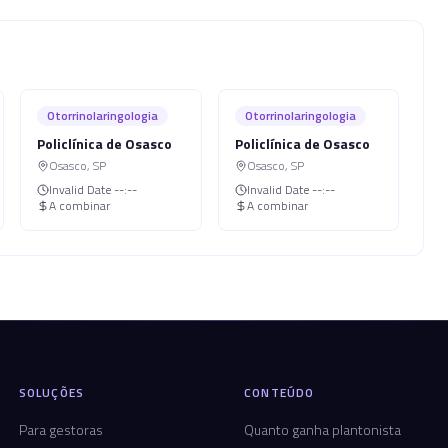
Otorrinolaringologia
Otorrinolaringologia
Policlínica de Osasco
Policlínica de Osasco
Osasco
,
SP
Osasco
,
SP
Invalid Date
--:--
Invalid Date
--:--
A combinar
A combinar
SOLUÇÕES
CONTEÚDO
Para gestoras
Quanto ganha plantonista