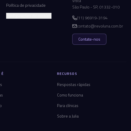
Vista
Política de privacidade
São Paulo - SP, 01332-010
Configurações de cookies
(11) 96919-3194
contato@revoluna.com.br
Contate-nos
 É
RECURSOS
os
Respostas rápidas
as
Como funciona
co
Para clínicas
Sobre a Julia