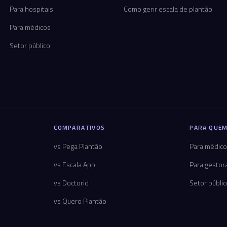
Para hospitais
Como gerir escala de plantão
Para médicos
Setor público
COMPARATIVOS
PARA QUEM
vs Pega Plantão
Para médic
vs Escala App
Para gestor
vs Doctorid
Setor públi
vs Quero Plantão