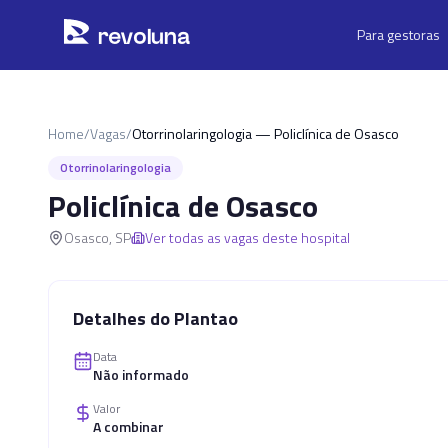
Pular para o conteúdo principal
r
ev
oluna
Para gestoras
Home
/
Vagas
/
Otorrinolaringologia — Policlínica de Osasco
Otorrinolaringologia
Policlínica de Osasco
Osasco
,
SP
Ver todas as vagas deste hospital
Detalhes do Plantao
Data
Não informado
Valor
A combinar