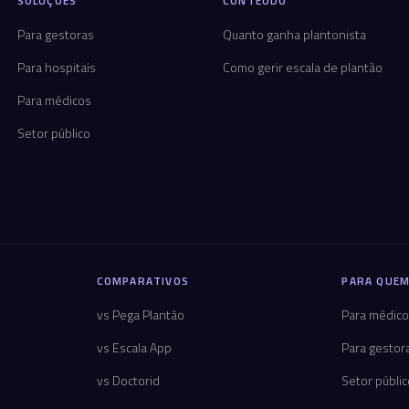
SOLUÇÕES
CONTEÚDO
Para gestoras
Quanto ganha plantonista
Para hospitais
Como gerir escala de plantão
Para médicos
Setor público
COMPARATIVOS
PARA QUEM
vs Pega Plantão
Para médic
vs Escala App
Para gestor
vs Doctorid
Setor públi