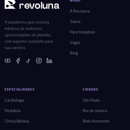
MENU
r
ev
oluna
A Revoluna
Sobre
A plataforma que conecta
médicos às melhores
Para Hospitais
oportunidades de plantão,
com suporte completo para
Vagas
sua carreira.
Blog
ESPECIALIDADES
CIDADES
Cardiologia
São Paulo
Pediatria
Rio de Janeiro
Clínica Médica
Belo Horizonte