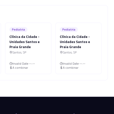
Pediatria
Pediatria
Clínica da Cidade -
Clínica da Cidade -
Unidades Santos e
Unidades Santos e
Praia Grande
Praia Grande
Santos
,
SP
Santos
,
SP
Invalid Date
--:--
Invalid Date
--:--
A combinar
A combinar