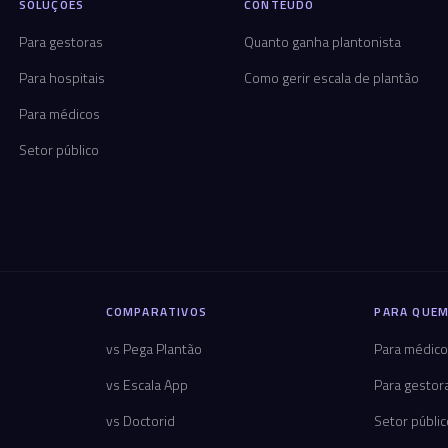
SOLUÇÕES
CONTEÚDO
Para gestoras
Quanto ganha plantonista
Para hospitais
Como gerir escala de plantão
Para médicos
Setor público
COMPARATIVOS
PARA QUEM
vs Pega Plantão
Para médic
vs Escala App
Para gestor
vs Doctorid
Setor públi