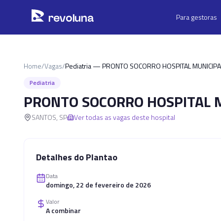
Pular para o conteúdo principal
r
ev
oluna
Para gestoras
Home
/
Vagas
/
Pediatria — PRONTO SOCORRO HOSPITAL MUNICIPA
Pediatria
PRONTO SOCORRO HOSPITAL M
SANTOS
,
SP
Ver todas as vagas deste hospital
Detalhes do Plantao
Data
domingo, 22 de fevereiro de 2026
Valor
A combinar