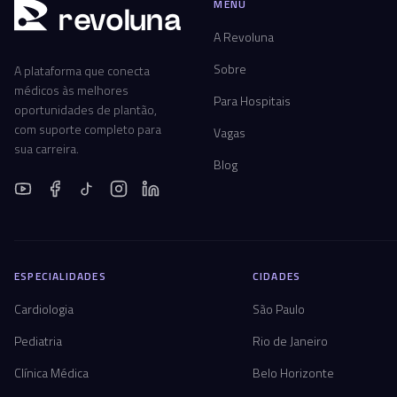
MENU
r
ev
oluna
A Revoluna
Sobre
A plataforma que conecta
médicos às melhores
Para Hospitais
oportunidades de plantão,
com suporte completo para
Vagas
sua carreira.
Blog
ESPECIALIDADES
CIDADES
Cardiologia
São Paulo
Pediatria
Rio de Janeiro
Clínica Médica
Belo Horizonte