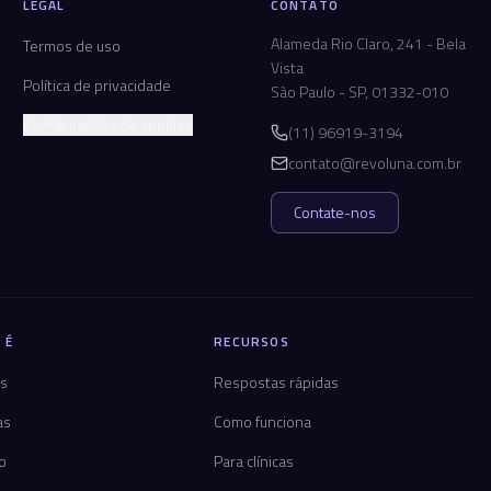
LEGAL
CONTATO
Alameda Rio Claro, 241 - Bela
Termos de uso
Vista
Política de privacidade
São Paulo - SP, 01332-010
Configurações de cookies
(11) 96919-3194
contato@revoluna.com.br
Contate-nos
 É
RECURSOS
os
Respostas rápidas
as
Como funciona
co
Para clínicas