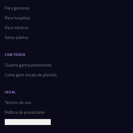
Para gestoras
Para hospitais
Para médicos
Setor público
CONTEÚDO
Quanto ganha plantonista
Como gerir escala de plantão
LEGAL
Termos de uso
Política de privacidade
Configurações de cookies