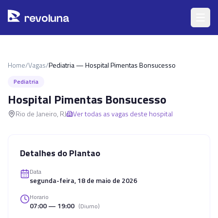
Pular para o conteúdo principal
r
ev
oluna
Home
/
Vagas
/
Pediatria — Hospital Pimentas Bonsucesso
Pediatria
Hospital Pimentas Bonsucesso
Rio de Janeiro
,
RJ
Ver todas as vagas deste hospital
Detalhes do Plantao
Data
segunda-feira, 18 de maio de 2026
Horario
07:00 — 19:00
(
Diurno
)