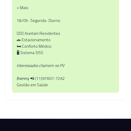
> Maio
18/05- Segunda- Diurno
🧑🏻‍⚕️ Aceitam Residentes
🚗 Estacionamento
🛏️ Conforto Médico
🖥️ Sistema SISS
Interessados chamem no PV
Jhenny
📲 (11)97607-7262
Gestão em Saúde