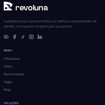
r
ev
oluna
A plataforma que conecta médicos às melhores oportunidades de
plantão, com suporte completo para sua carreira.
MENU
A Revoluna
Sobre
Para Hospitais
Vagas
Blog
SOLUÇÕES