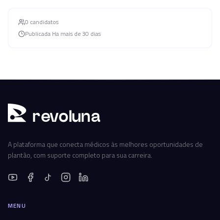
0
candidato
s
Publicada
Ha mais de 30 dias
r
ev
oluna
A plataforma que conecta médicos às melhores oportunidades de
plantão, com suporte completo para sua carreira.
MENU