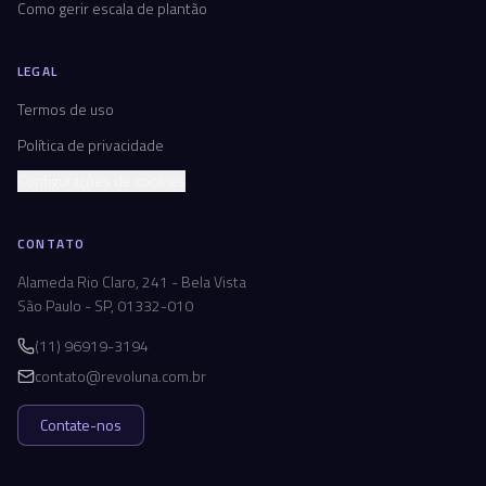
Como gerir escala de plantão
LEGAL
Termos de uso
Política de privacidade
Configurações de cookies
CONTATO
Alameda Rio Claro, 241 - Bela Vista
São Paulo - SP, 01332-010
(11) 96919-3194
contato@revoluna.com.br
Contate-nos