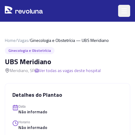
Pular para o conteúdo principal
r
ev
oluna
Home
/
Vagas
/
Ginecologia e Obstetrícia — UBS Meridiano
Ginecologia e Obstetrícia
UBS Meridiano
Meridiano
,
SP
Ver todas as vagas deste hospital
Detalhes do Plantao
Data
Não informado
Horario
Não informado