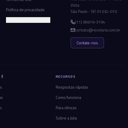
Vista
Política de privacidade
São Paulo - SP, 01332-010
Configurações de cookies
(11) 96919-3194
contato@revoluna.com.br
Contate-nos
 É
RECURSOS
os
Respostas rápidas
as
Como funciona
co
Para clínicas
Sobre a Julia