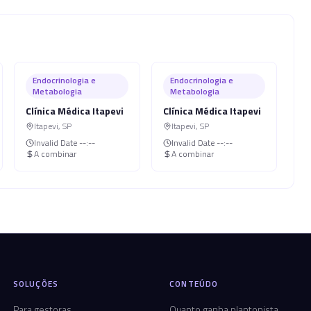
Endocrinologia e
Endocrinologia e
Metabologia
Metabologia
Clínica Médica Itapevi
Clínica Médica Itapevi
Itapevi
,
SP
Itapevi
,
SP
Invalid Date
--:--
Invalid Date
--:--
A combinar
A combinar
SOLUÇÕES
CONTEÚDO
Para gestoras
Quanto ganha plantonista