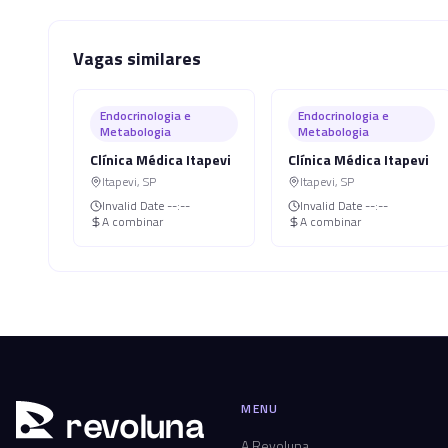
Vagas similares
Endocrinologia e
Endocrinologia e
Metabologia
Metabologia
Clínica Médica Itapevi
Clínica Médica Itapevi
Itapevi
,
SP
Itapevi
,
SP
Invalid Date
--:--
Invalid Date
--:--
A combinar
A combinar
MENU
r
ev
oluna
A Revoluna