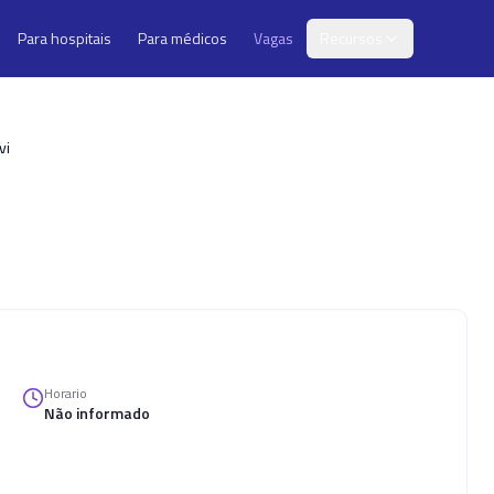
Para hospitais
Para médicos
Vagas
Recursos
vi
Horario
Não informado