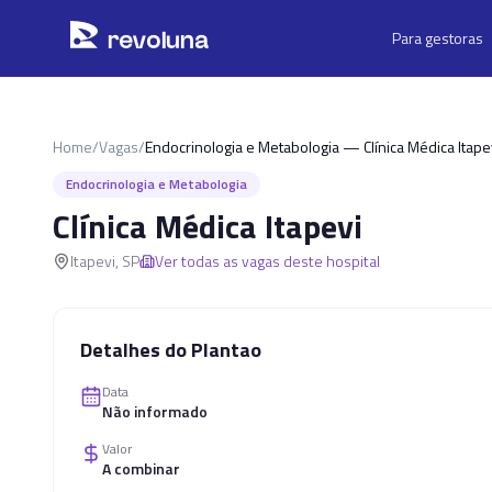
Pular para o conteúdo principal
r
ev
oluna
Para gestoras
Home
/
Vagas
/
Endocrinologia e Metabologia — Clínica Médica Itape
Endocrinologia e Metabologia
Clínica Médica Itapevi
Itapevi
,
SP
Ver todas as vagas deste hospital
Detalhes do Plantao
Data
Não informado
Valor
A combinar