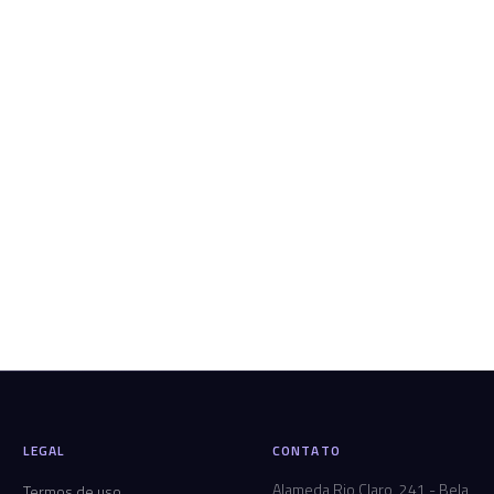
LEGAL
CONTATO
Alameda Rio Claro, 241 - Bela
Termos de uso