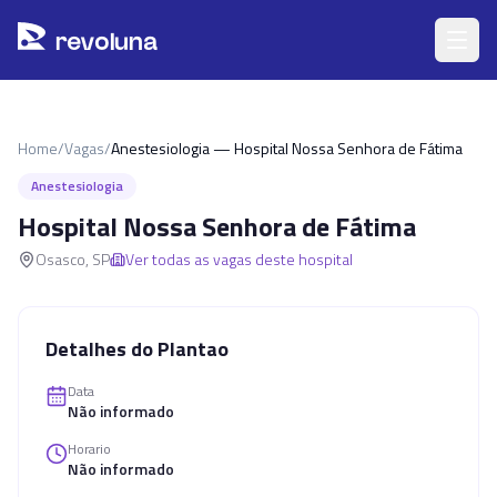
Pular para o conteúdo principal
r
ev
oluna
Home
/
Vagas
/
Anestesiologia — Hospital Nossa Senhora de Fátima
Anestesiologia
Hospital Nossa Senhora de Fátima
Osasco
,
SP
Ver todas as vagas deste hospital
Detalhes do Plantao
Data
Não informado
Horario
Não informado