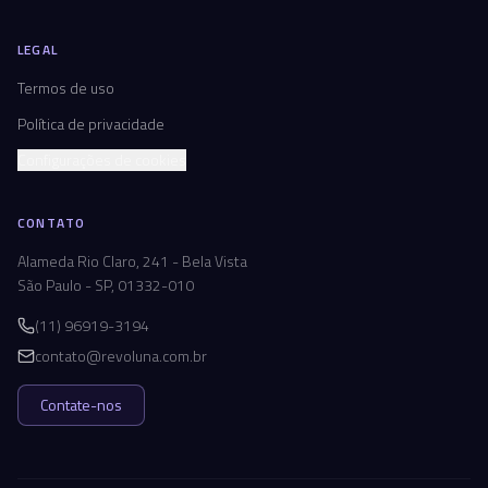
LEGAL
Termos de uso
Política de privacidade
Configurações de cookies
CONTATO
Alameda Rio Claro, 241 - Bela Vista
São Paulo - SP, 01332-010
(11) 96919-3194
contato@revoluna.com.br
Contate-nos