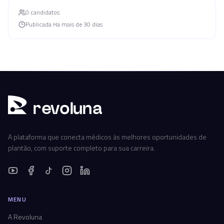
0
candidato
s
Publicada
Ha mais de 30 dias
r
ev
oluna
A plataforma que conecta médicos às melhores oportunidades de
plantão, com suporte completo para sua carreira.
MENU
A Revoluna