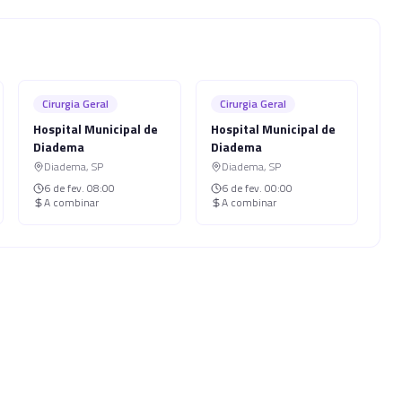
Cirurgia Geral
Cirurgia Geral
Hospital Municipal de
Hospital Municipal de
Diadema
Diadema
Diadema
,
SP
Diadema
,
SP
6 de fev.
08:00
6 de fev.
00:00
A combinar
A combinar