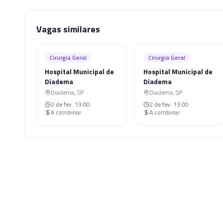
Vagas similares
Cirurgia Geral
Cirurgia Geral
Hospital Municipal de
Hospital Municipal de
Diadema
Diadema
Diadema
,
SP
Diadema
,
SP
2 de fev.
13:00
2 de fev.
13:00
A combinar
A combinar