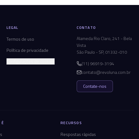
LEGAL
CONTATO
Alameda Rio Claro, 241 - Bela
Termos de uso
Vista
Política de privacidade
São Paulo - SP, 01332-010
Configurações de cookies
(11) 96919-3194
contato@revoluna.com.br
Contate-nos
 É
RECURSOS
os
Respostas rápidas