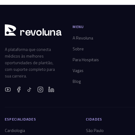
MENU
r
ev
oluna
A Revoluna
Sobre
A plataforma que conecta
médicos às melhores
Para Hospitais
oportunidades de plantão,
com suporte completo para
Vagas
sua carreira.
Blog
ESPECIALIDADES
CIDADES
Cardiologia
São Paulo