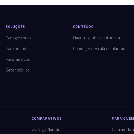
SOLUÇÕES
CONTEÚDO
Para gestoras
Quanto ganha plantonista
Para hospitais
Como gerir escala de plantão
Para médicos
Setor público
COMPARATIVOS
PARA QUEM
vs Pega Plantão
Para médic