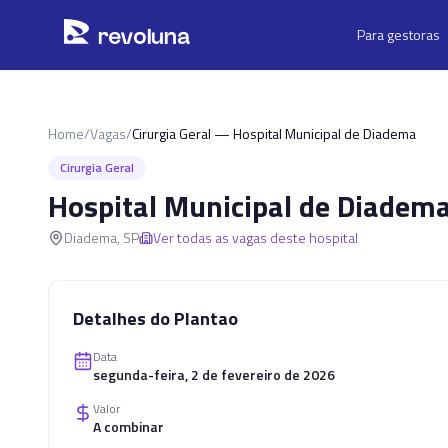
Pular para o conteúdo principal
r
ev
oluna
Para gestoras
Home
/
Vagas
/
Cirurgia Geral — Hospital Municipal de Diadema
Cirurgia Geral
Hospital Municipal de Diadem
Diadema
,
SP
Ver todas as vagas deste hospital
Detalhes do Plantao
Data
segunda-feira, 2 de fevereiro de 2026
Valor
A combinar