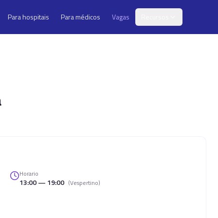
Para hospitais
Para médicos
Vagas
Recursos
a
Horario
13:00 — 19:00
(
Vespertino
)