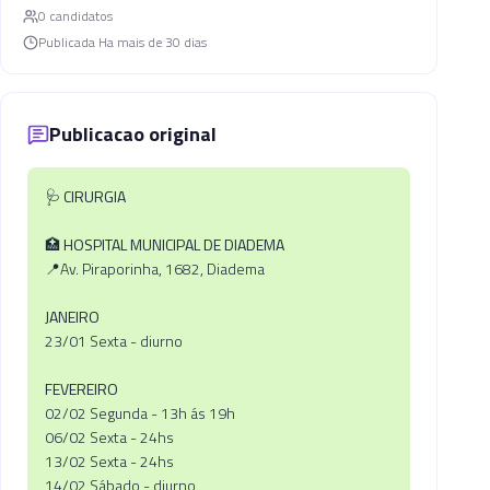
0
candidato
s
Publicada
Ha mais de 30 dias
Publicacao original
🩺
CIRURGIA
🏥
HOSPITAL MUNICIPAL DE DIADEMA
📍Av. Piraporinha, 1682, Diadema
JANEIRO
23/01 Sexta - diurno
FEVEREIRO
02/02 Segunda - 13h ás 19h
06/02 Sexta - 24hs
13/02 Sexta - 24hs
14/02 Sábado - diurno