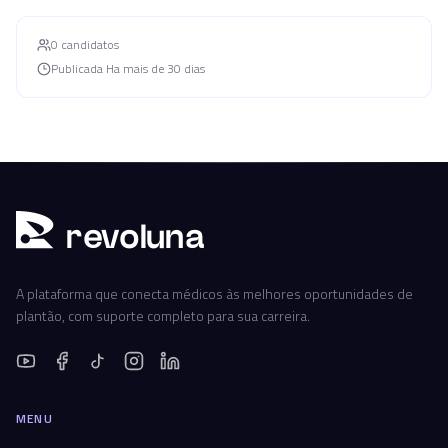
0
candidato
s
Publicada
Ha mais de 30 dias
r
ev
oluna
A plataforma que conecta médicos às melhores oportunidades de
plantão, com suporte completo para sua carreira.
MENU