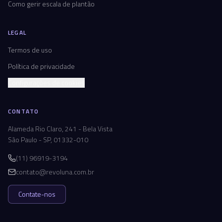
Como gerir escala de plantão
LEGAL
Termos de uso
Política de privacidade
Configurações de cookies
CONTATO
Alameda Rio Claro, 241 - Bela Vista
São Paulo - SP, 01332-010
(11) 96919-3194
contato@revoluna.com.br
Contate-nos