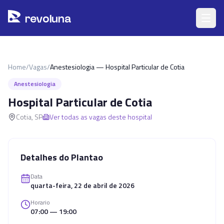
Pular para o conteúdo principal
r
ev
oluna
Home
/
Vagas
/
Anestesiologia — Hospital Particular de Cotia
Anestesiologia
Hospital Particular de Cotia
Cotia
,
SP
Ver todas as vagas deste hospital
Detalhes do Plantao
Data
quarta-feira, 22 de abril de 2026
Horario
07:00 — 19:00