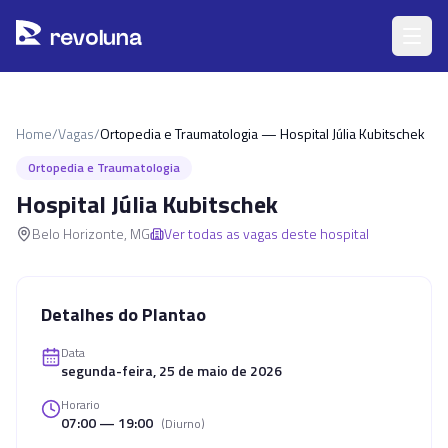
Pular para o conteúdo principal
r
ev
oluna
Home
/
Vagas
/
Ortopedia e Traumatologia — Hospital Júlia Kubitschek
Ortopedia e Traumatologia
Hospital Júlia Kubitschek
Belo Horizonte
,
MG
Ver todas as vagas deste hospital
Detalhes do Plantao
Data
segunda-feira, 25 de maio de 2026
Horario
07:00 — 19:00
(
Diurno
)