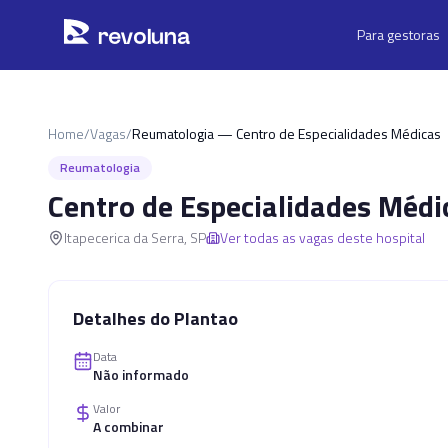
Pular para o conteúdo principal
r
ev
oluna
Para gestoras
Home
/
Vagas
/
Reumatologia — Centro de Especialidades Médicas
Reumatologia
Centro de Especialidades Médi
Itapecerica da Serra
,
SP
Ver todas as vagas deste hospital
Detalhes do Plantao
Data
Não informado
Valor
A combinar