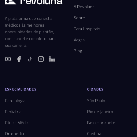
r
ev
oluna
A Revoluna
Sobre
A plataforma que conecta
médicos às melhores
Para Hospitais
oportunidades de plantão,
com suporte completo para
Vagas
sua carreira.
Blog
ESPECIALIDADES
CIDADES
Cardiologia
São Paulo
Pediatria
Rio de Janeiro
Clínica Médica
Belo Horizonte
Ortopedia
Curitiba