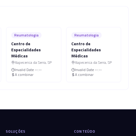
Reumatologia
Reumatologia
Centro de
Centro de
Especialidades
Especialidades
Médicas
Médicas
Itapecerica da Serra
,
SP
Itapecerica da Serra
,
SP
Invalid Date
--:--
Invalid Date
--:--
A combinar
A combinar
SOLUÇÕES
CONTEÚDO