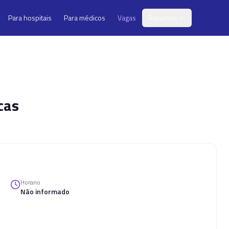
Para hospitais
Para médicos
Vagas
Recursos
cas
Horario
Não informado