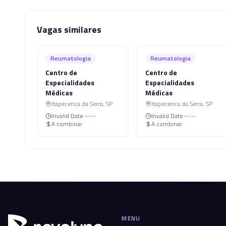
Vagas similares
Reumatologia
Reumatologia
Centro de
Centro de
Especialidades
Especialidades
Médicas
Médicas
Itapecerica da Serra
,
SP
Itapecerica da Serra
,
SP
Invalid Date
--:--
Invalid Date
--:--
A combinar
A combinar
MENU