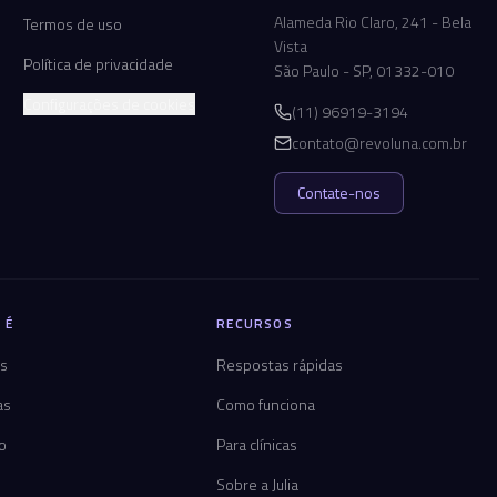
Alameda Rio Claro, 241 - Bela
Termos de uso
Vista
Política de privacidade
São Paulo - SP, 01332-010
Configurações de cookies
(11) 96919-3194
contato@revoluna.com.br
Contate-nos
 É
RECURSOS
os
Respostas rápidas
as
Como funciona
co
Para clínicas
Sobre a Julia