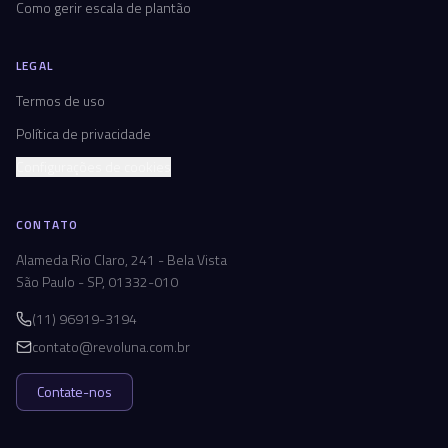
Como gerir escala de plantão
LEGAL
Termos de uso
Política de privacidade
Configurações de cookies
CONTATO
Alameda Rio Claro, 241 - Bela Vista
São Paulo - SP, 01332-010
(11) 96919-3194
contato@revoluna.com.br
Contate-nos