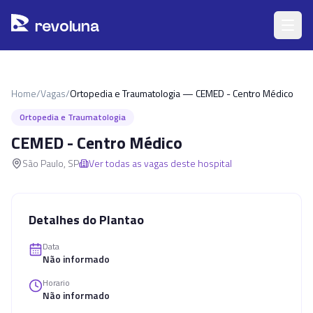
Pular para o conteúdo principal
r
ev
oluna
Home
/
Vagas
/
Ortopedia e Traumatologia — CEMED - Centro Médico
Ortopedia e Traumatologia
CEMED - Centro Médico
São Paulo
,
SP
Ver todas as vagas deste hospital
Detalhes do Plantao
Data
Não informado
Horario
Não informado