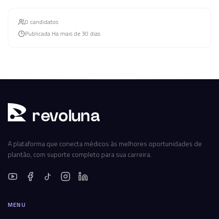
0
candidato
s
Publicada
Ha mais de 30 dias
r
ev
oluna
A plataforma que conecta médicos às melhores oportunidades de
plantão, com suporte completo para sua carreira.
MENU