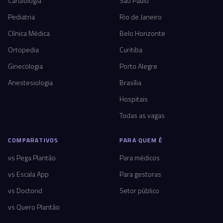
Cardiologia
São Paulo
Pediatria
Rio de Janeiro
Clínica Médica
Belo Horizonte
Ortopedia
Curitiba
Ginecologia
Porto Alegre
Anestesiologia
Brasília
Hospitais
Todas as vagas
COMPARATIVOS
PARA QUEM É
vs Pega Plantão
Para médicos
vs Escala App
Para gestoras
vs Doctorid
Setor público
vs Quero Plantão