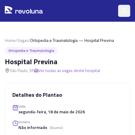
Pular para o conteúdo principal
r
ev
oluna
Home
/
Vagas
/
Ortopedia e Traumatologia — Hospital Previna
Ortopedia e Traumatologia
Hospital Previna
São Paulo
,
SP
Ver todas as vagas deste hospital
Detalhes do Plantao
Data
segunda-feira, 18 de maio de 2026
Horario
Não informado
(
Diurno
)