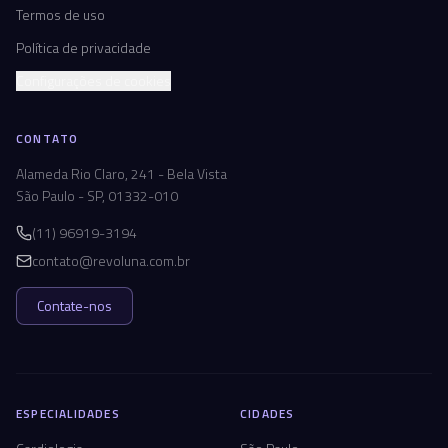
Termos de uso
Política de privacidade
Configurações de cookies
CONTATO
Alameda Rio Claro, 241 - Bela Vista
São Paulo - SP, 01332-010
(11) 96919-3194
contato@revoluna.com.br
Contate-nos
ESPECIALIDADES
CIDADES