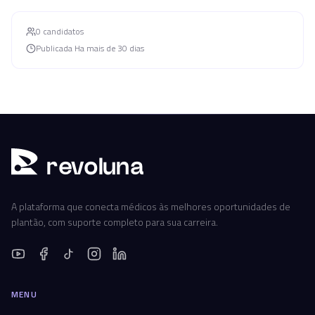
0
candidato
s
Publicada
Ha mais de 30 dias
r
ev
oluna
A plataforma que conecta médicos às melhores oportunidades de
plantão, com suporte completo para sua carreira.
MENU