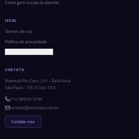
Como gerir escala de plantão
LEGAL
Termos de uso
Política de privacidade
Configurações de cookies
CONTATO
Alameda Rio Claro, 241 - Bela Vista
São Paulo - SP, 01332-010
(11) 96919-3194
contato@revoluna.com.br
Contate-nos