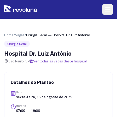
Pular para o conteúdo principal
r
ev
oluna
Home
/
Vagas
/
Cirurgia Geral — Hospital Dr. Luiz Antônio
Cirurgia Geral
Hospital Dr. Luiz Antônio
São Paulo
,
SP
Ver todas as vagas deste hospital
Detalhes do Plantao
Data
sexta-feira, 15 de agosto de 2025
Horario
07:00 — 19:00