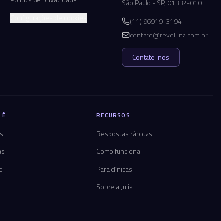
São Paulo - SP, 01332-010
Configurações de cookies
(11) 96919-3194
contato@revoluna.com.br
Contate-nos
 É
RECURSOS
os
Respostas rápidas
as
Como funciona
co
Para clínicas
Sobre a Julia