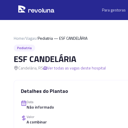
Pular para o conteúdo principal
r
ev
oluna
Para gestoras
Home
/
Vagas
/
Pediatria — ESF CANDELÁRIA
Pediatria
ESF CANDELÁRIA
Candelária
,
RS
Ver todas as vagas deste hospital
Detalhes do Plantao
Data
Não informado
Valor
A combinar