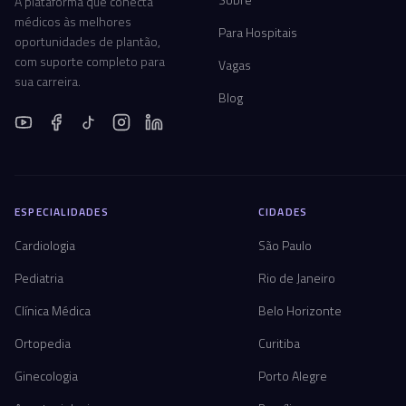
A plataforma que conecta
médicos às melhores
Para Hospitais
oportunidades de plantão,
com suporte completo para
Vagas
sua carreira.
Blog
ESPECIALIDADES
CIDADES
Cardiologia
São Paulo
Pediatria
Rio de Janeiro
Clínica Médica
Belo Horizonte
Ortopedia
Curitiba
Ginecologia
Porto Alegre