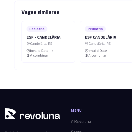
Vagas similares
Pediatria
Pediatria
ESF - CANDELÁRIA
ESF CANDELÁRIA
Candelária
,
RS
Candelária
,
RS
Invalid Date
--:--
Invalid Date
--:--
A combinar
A combinar
MENU
r
ev
oluna
A Revoluna
Sobre