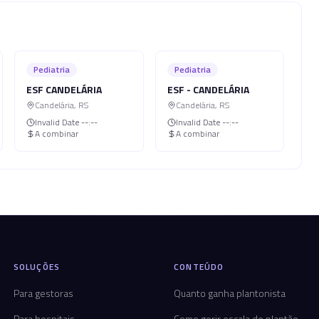
Pediatria
Pediatria
ESF CANDELÁRIA
ESF - CANDELÁRIA
Candelária
,
RS
Candelária
,
RS
Invalid Date
--:--
Invalid Date
--:--
A combinar
A combinar
SOLUÇÕES
CONTEÚDO
Para gestoras
Quanto ganha plantonista
Para hospitais
Como gerir escala de plantão