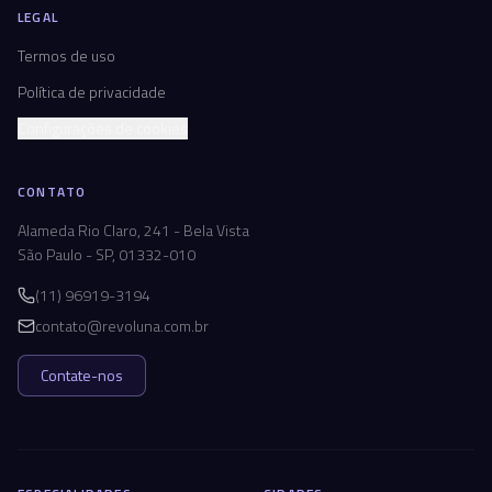
LEGAL
Termos de uso
Política de privacidade
Configurações de cookies
CONTATO
Alameda Rio Claro, 241 - Bela Vista
São Paulo - SP, 01332-010
(11) 96919-3194
contato@revoluna.com.br
Contate-nos