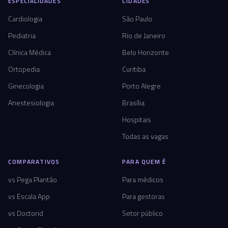
ESPECIALIDADES
CIDADES
Cardiologia
São Paulo
Pediatria
Rio de Janeiro
Clínica Médica
Belo Horizonte
Ortopedia
Curitiba
Ginecologia
Porto Alegre
Anestesiologia
Brasília
Hospitais
Todas as vagas
COMPARATIVOS
PARA QUEM É
vs Pega Plantão
Para médicos
vs Escala App
Para gestoras
vs Doctorid
Setor público