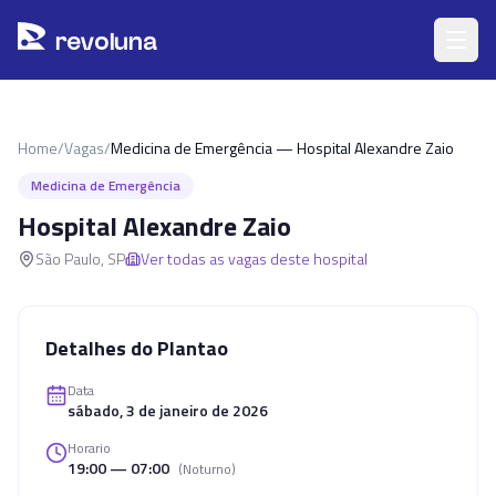
Pular para o conteúdo principal
r
ev
oluna
Home
/
Vagas
/
Medicina de Emergência — Hospital Alexandre Zaio
Medicina de Emergência
Hospital Alexandre Zaio
São Paulo
,
SP
Ver todas as vagas deste hospital
Detalhes do Plantao
Data
sábado, 3 de janeiro de 2026
Horario
19:00 — 07:00
(
Noturno
)