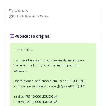
0
candidato
s
Publicada
Ha mais de 30 dias
Publicacao original
Bom dia , Drs.
Caso se interessem ou conheçam algum
Cirurgião
Vascular
, por favor , se puderem , me passa o
contato…
Oportunidade de plantões em Cacoal / RONDÔNIA
,com ganhos
semanais
de ate 💰
R$22.400
LÍQUIDO
.
15 dias :
R$ 48.000
LIQUIDO
💰
30 dias : R$
96.000
LÍQUIDO
💰