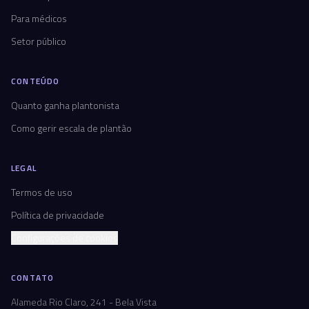
Para médicos
Setor público
CONTEÚDO
Quanto ganha plantonista
Como gerir escala de plantão
LEGAL
Termos de uso
Política de privacidade
Configurações de cookies
CONTATO
Alameda Rio Claro, 241 - Bela Vista