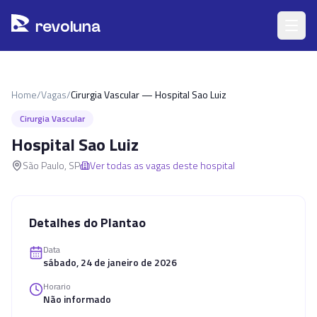
Pular para o conteúdo principal
r
ev
oluna
Home
/
Vagas
/
Cirurgia Vascular — Hospital Sao Luiz
Cirurgia Vascular
Hospital Sao Luiz
São Paulo
,
SP
Ver todas as vagas deste hospital
Detalhes do Plantao
Data
sábado, 24 de janeiro de 2026
Horario
Não informado