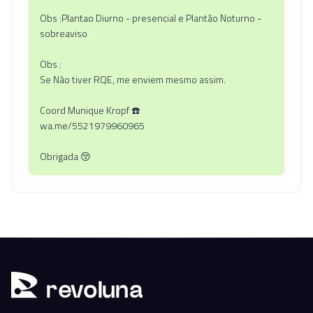
Obs :Plantao Diurno - presencial e Plantão Noturno -
sobreaviso
Obs :
Se Não tiver RQE, me enviem mesmo assim.
Coord Munique Kropf ☎️
wa.me/5521979960965
Obrigada 😚
r
ev
oluna