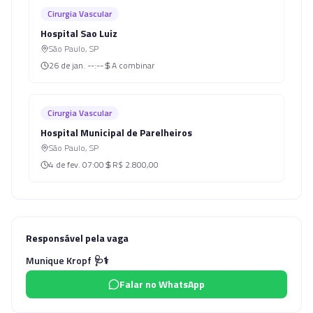
Cirurgia Vascular
Hospital Sao Luiz
São Paulo
,
SP
26 de jan.
--:--
A combinar
Cirurgia Vascular
Hospital Municipal de Parelheiros
São Paulo
,
SP
4 de fev.
07:00
R$ 2.800,00
Responsável pela vaga
Munique Kropf 🩺⚕️
Falar no WhatsApp