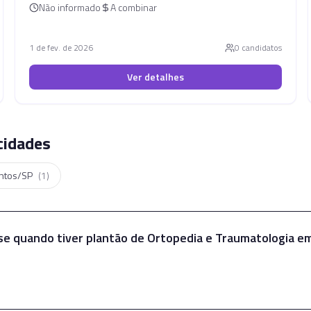
Não informado
A combinar
1 de fev. de 2026
0
candidato
s
Ver detalhes
cidades
ntos/SP
(
1
)
ise quando tiver plantão de
Ortopedia e Traumatologia
e
Falar com a Julia