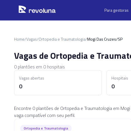
Pular para o conteúdo principal
r
ev
oluna
Para gestoras
Home
/
Vagas
/
Ortopedia e Traumatologia
/
Mogi Das Cruzes/SP
Vagas de
Ortopedia e Traumat
0
plantões em
0
hospitais
Vagas abertas
Hospitais
0
0
Encontre 0 plantões de Ortopedia e Traumatologia em Mogi 
vaga compatível com seu perfil.
Ortopedia e Traumatologia