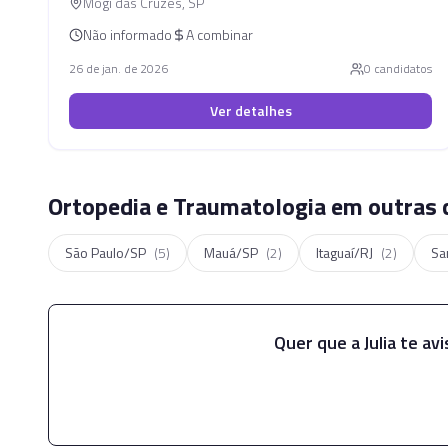
Mogi das Cruzes
,
SP
Não informado
A combinar
26 de jan. de 2026
0
candidato
s
Ver detalhes
Ortopedia e Traumatologia em outras 
São Paulo/SP
(
5
)
Mauá/SP
(
2
)
Itaguaí/RJ
(
2
)
Sa
Quer que a Julia te av