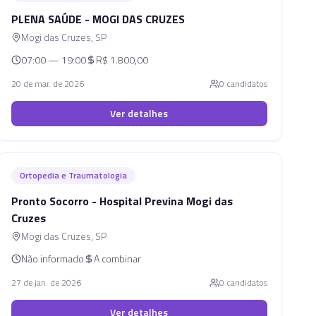
PLENA SAÚDE - MOGI DAS CRUZES
Mogi das Cruzes
,
SP
07:00 — 19:00
R$ 1.800,00
20 de mar. de 2026
0
candidato
s
Ver detalhes
Ortopedia e Traumatologia
Pronto Socorro - Hospital Previna Mogi das
Cruzes
Mogi das Cruzes
,
SP
Não informado
A combinar
27 de jan. de 2026
0
candidato
s
Ver detalhes