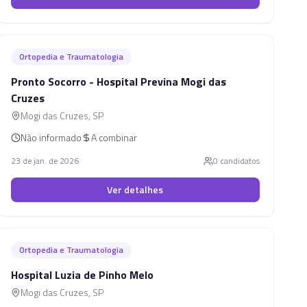
Ortopedia e Traumatologia
Pronto Socorro - Hospital Previna Mogi das
Cruzes
Mogi das Cruzes
,
SP
Não informado
A combinar
23 de jan. de 2026
0
candidato
s
Ver detalhes
Ortopedia e Traumatologia
Hospital Luzia de Pinho Melo
Mogi das Cruzes
,
SP