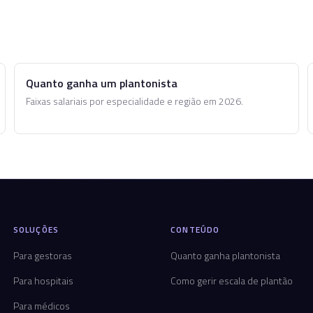
Quanto ganha um plantonista
Faixas salariais por especialidade e região em 2026.
SOLUÇÕES
CONTEÚDO
Para gestoras
Quanto ganha plantonista
Para hospitais
Como gerir escala de plantão
Para médicos