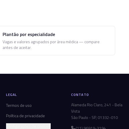
Plantão por especialidade
Vagas e valores agrupados por área médica — compare
antes de aceitar.
LEGAL
CONTATO
Alameda Rio Claro, 241 - Bela
Termos de uso
Vista
Política de privacidade
São Paulo - SP, 01332-010
Configurações de cookies
(11) 96919-3194