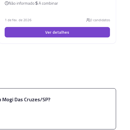
Não informado
A combinar
1 de fev. de 2026
0
candidato
s
Ver detalhes
m
Mogi Das Cruzes/SP
?