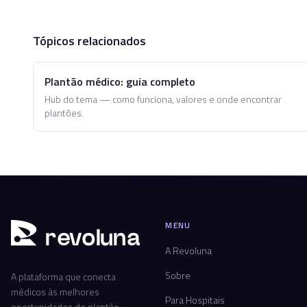
Tópicos relacionados
Plantão médico: guia completo
Hub do tema — como funciona, valores e onde encontrar
plantões.
MENU
r
ev
oluna
A Revoluna
Sobre
A plataforma que conecta
médicos às melhores
Para Hospitais
oportunidades de plantão,