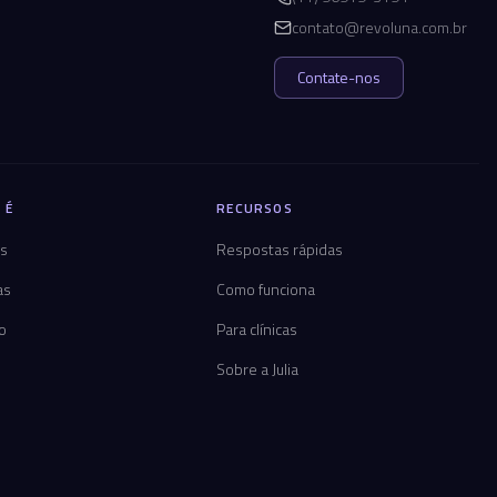
contato@revoluna.com.br
Contate-nos
 É
RECURSOS
os
Respostas rápidas
as
Como funciona
co
Para clínicas
Sobre a Julia