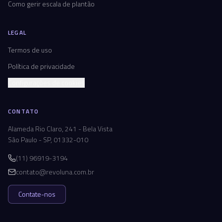
Como gerir escala de plantão
LEGAL
Termos de uso
Política de privacidade
Configurações de cookies
CONTATO
Alameda Rio Claro, 241 - Bela Vista
São Paulo - SP, 01332-010
(11) 96919-3194
contato@revoluna.com.br
Contate-nos