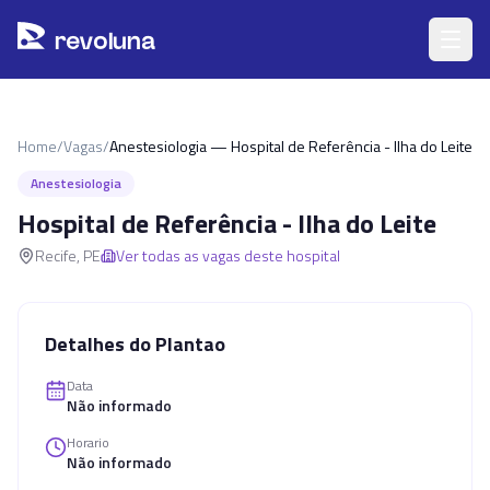
Pular para o conteúdo principal
r
ev
oluna
Home
/
Vagas
/
Anestesiologia — Hospital de Referência - Ilha do Leite
Anestesiologia
Hospital de Referência - Ilha do Leite
Recife
,
PE
Ver todas as vagas deste hospital
Detalhes do Plantao
Data
Não informado
Horario
Não informado