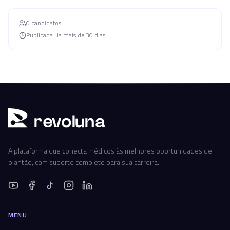
0
candidato
s
Publicada
Ha mais de 30 dias
r
ev
oluna
A plataforma que conecta médicos às melhores oportunidades de
plantão, com suporte completo para sua carreira.
MENU