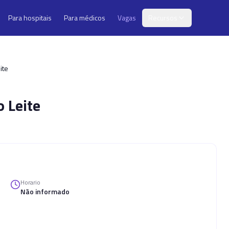
Para hospitais
Para médicos
Vagas
Recursos
ite
o Leite
Horario
Não informado