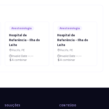
Anestesiologia
Anestesiologia
Hospital de
Hospital de
Referência - Ilha do
Referência - Ilha do
Leite
Leite
Recife
,
PE
Recife
,
PE
Invalid Date
--:--
Invalid Date
--:--
A combinar
A combinar
SOLUÇÕES
CONTEÚDO