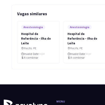
Vagas similares
Anestesiologia
Anestesiologia
Hospital de
Hospital de
Referência - Ilha do
Referência - Ilha do
Leite
Leite
Recife
,
PE
Recife
,
PE
Invalid Date
--:--
Invalid Date
--:--
A combinar
A combinar
MENU