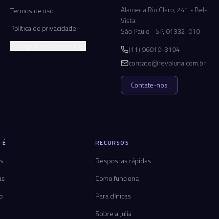
Alameda Rio Claro, 241 - Bela
Termos de uso
Vista
Política de privacidade
São Paulo - SP, 01332-010
Configurações de cookies
(11) 96919-3194
contato@revoluna.com.br
Contate-nos
 É
RECURSOS
os
Respostas rápidas
as
Como funciona
co
Para clínicas
Sobre a Julia