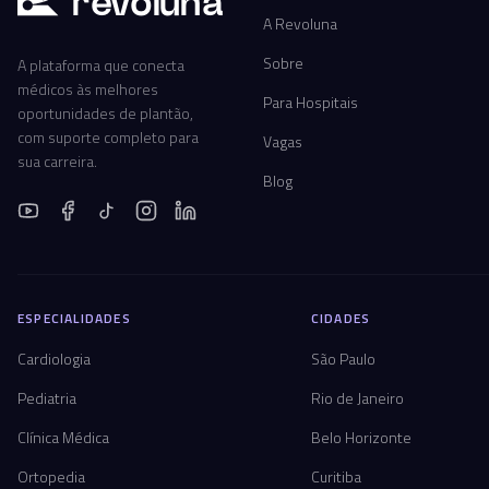
r
ev
oluna
A Revoluna
Sobre
A plataforma que conecta
médicos às melhores
Para Hospitais
oportunidades de plantão,
com suporte completo para
Vagas
sua carreira.
Blog
ESPECIALIDADES
CIDADES
Cardiologia
São Paulo
Pediatria
Rio de Janeiro
Clínica Médica
Belo Horizonte
Ortopedia
Curitiba