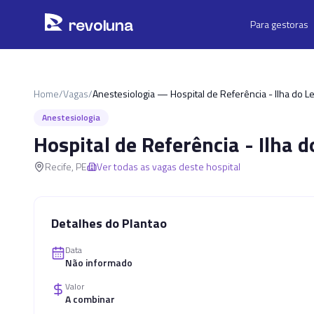
Pular para o conteúdo principal
r
ev
oluna
Para gestoras
Home
/
Vagas
/
Anestesiologia — Hospital de Referência - Ilha do Le
Anestesiologia
Hospital de Referência - Ilha d
Recife
,
PE
Ver todas as vagas deste hospital
Detalhes do Plantao
Data
Não informado
Valor
A combinar