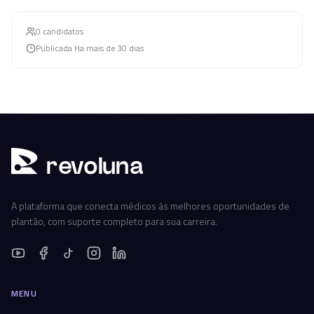
0
candidato
s
Publicada
Ha mais de 30 dias
r
ev
oluna
A plataforma que conecta médicos às melhores oportunidades de
plantão, com suporte completo para sua carreira.
MENU