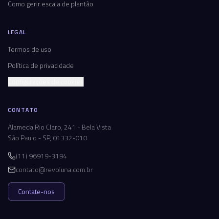
Como gerir escala de plantão
LEGAL
Termos de uso
Política de privacidade
Configurações de cookies
CONTATO
Alameda Rio Claro, 241 - Bela Vista
São Paulo - SP, 01332-010
(11) 96919-3194
contato@revoluna.com.br
Contate-nos