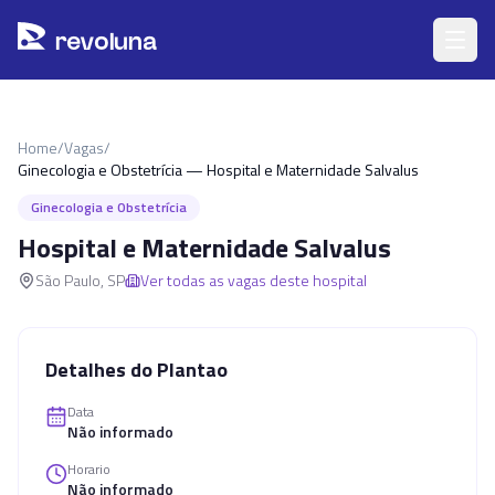
Pular para o conteúdo principal
r
ev
oluna
Home
/
Vagas
/
Ginecologia e Obstetrícia — Hospital e Maternidade Salvalus
Ginecologia e Obstetrícia
Hospital e Maternidade Salvalus
São Paulo
,
SP
Ver todas as vagas deste hospital
Detalhes do Plantao
Data
Não informado
Horario
Não informado