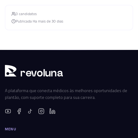
0
candidato
s
Publicada
Ha mais de 30 dias
r
ev
oluna
A plataforma que conecta médicos às melhores oportunidades de
plantão, com suporte completo para sua carreira.
MENU