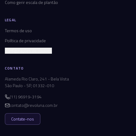
Como gerir escala de plantão
LEGAL
Termos de uso
Política de privacidade
Configurações de cookies
CONTATO
Alameda Rio Claro, 241 - Bela Vista
São Paulo - SP, 01332-010
(11) 96919-3194
contato@revoluna.com.br
Contate-nos