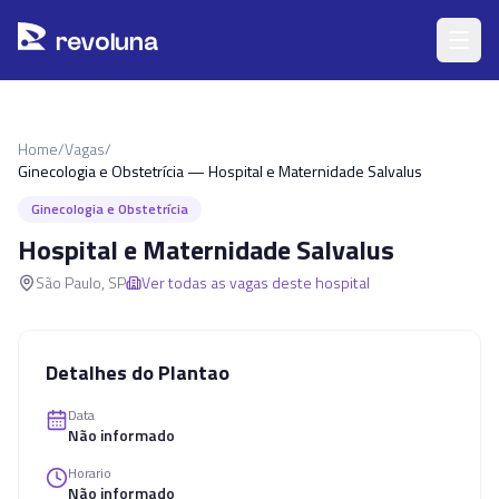
Pular para o conteúdo principal
r
ev
oluna
Home
/
Vagas
/
Ginecologia e Obstetrícia — Hospital e Maternidade Salvalus
Ginecologia e Obstetrícia
Hospital e Maternidade Salvalus
São Paulo
,
SP
Ver todas as vagas deste hospital
Detalhes do Plantao
Data
Não informado
Horario
Não informado