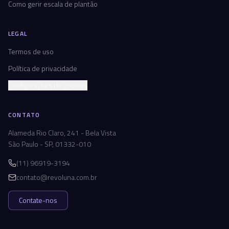
Como gerir escala de plantão
LEGAL
Termos de uso
Política de privacidade
Configurações de cookies
CONTATO
Alameda Rio Claro, 241 - Bela Vista
São Paulo - SP, 01332-010
(11) 96919-3194
contato@revoluna.com.br
Contate-nos