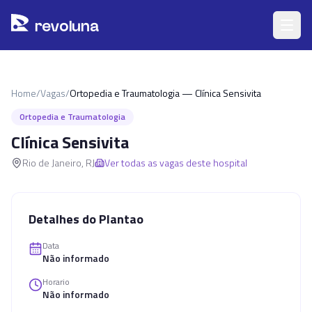
Pular para o conteúdo principal
r
ev
oluna
Home
/
Vagas
/
Ortopedia e Traumatologia — Clínica Sensivita
Ortopedia e Traumatologia
Clínica Sensivita
Rio de Janeiro
,
RJ
Ver todas as vagas deste hospital
Detalhes do Plantao
Data
Não informado
Horario
Não informado