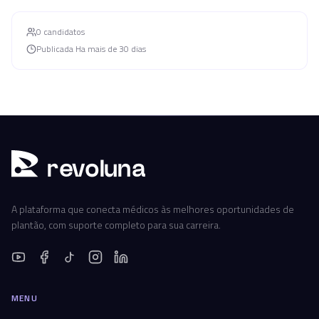
0
candidato
s
Publicada
Ha mais de 30 dias
r
ev
oluna
A plataforma que conecta médicos às melhores oportunidades de
plantão, com suporte completo para sua carreira.
MENU