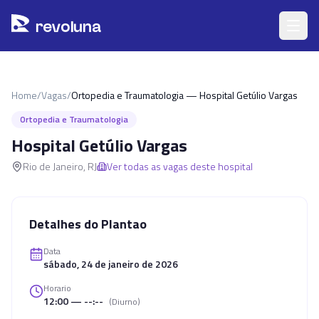
Pular para o conteúdo principal
r
ev
oluna
Home
/
Vagas
/
Ortopedia e Traumatologia — Hospital Getúlio Vargas
Ortopedia e Traumatologia
Hospital Getúlio Vargas
Rio de Janeiro
,
RJ
Ver todas as vagas deste hospital
Detalhes do Plantao
Data
sábado, 24 de janeiro de 2026
Horario
12:00 — --:--
(
Diurno
)