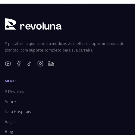
r
ev
oluna
A plataforma que conecta médicos às melhores oportunidades de
plantão, com suporte completo para sua carreira.
MENU
A Revoluna
Sobre
Para Hospitais
Vagas
Blog