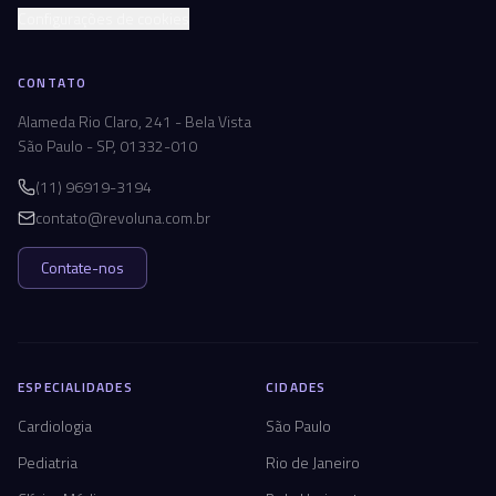
Configurações de cookies
CONTATO
Alameda Rio Claro, 241 - Bela Vista
São Paulo - SP, 01332-010
(11) 96919-3194
contato@revoluna.com.br
Contate-nos
ESPECIALIDADES
CIDADES
Cardiologia
São Paulo
Pediatria
Rio de Janeiro