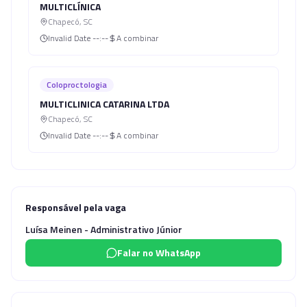
MULTICLÍNICA
Chapecó
,
SC
Invalid Date
--:--
A combinar
Coloproctologia
MULTICLINICA CATARINA LTDA
Chapecó
,
SC
Invalid Date
--:--
A combinar
Responsável pela vaga
Luísa Meinen - Administrativo Júnior
Falar no WhatsApp