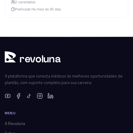
0
candidato
s
Publicada
Ha mais de 30 dias
r
ev
oluna
A plataforma que conecta médicos às melhores oportunidades de
plantão, com suporte completo para sua carreira.
MENU
A Revoluna