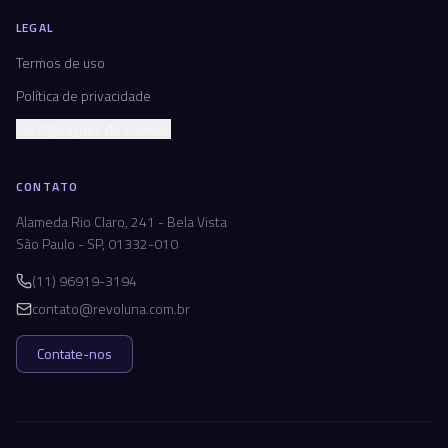
LEGAL
Termos de uso
Política de privacidade
Configurações de cookies
CONTATO
Alameda Rio Claro, 241 - Bela Vista
São Paulo - SP, 01332-010
(11) 96919-3194
contato@revoluna.com.br
Contate-nos