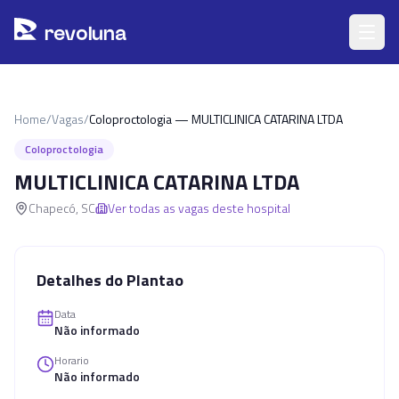
Pular para o conteúdo principal
r
ev
oluna
Home
/
Vagas
/
Coloproctologia — MULTICLINICA CATARINA LTDA
Coloproctologia
MULTICLINICA CATARINA LTDA
Chapecó
,
SC
Ver todas as vagas deste hospital
Detalhes do Plantao
Data
Não informado
Horario
Não informado