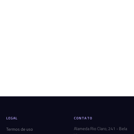
LEGAL
CONTATO
Alameda Rio Claro, 241 - Bela
Termos de uso