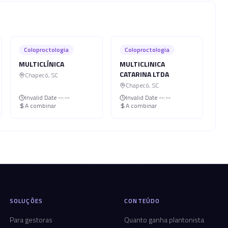
Coloproctologia
Coloproctologia
MULTICLÍNICA
MULTICLINICA
CATARINA LTDA
Chapecó
,
SC
Chapecó
,
SC
Invalid Date
--:--
Invalid Date
--:--
A combinar
A combinar
SOLUÇÕES
CONTEÚDO
Para gestoras
Quanto ganha plantonista