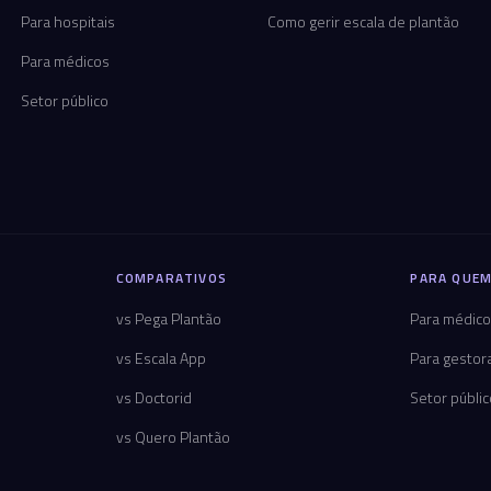
Para hospitais
Como gerir escala de plantão
Para médicos
Setor público
COMPARATIVOS
PARA QUEM
vs Pega Plantão
Para médic
vs Escala App
Para gestor
vs Doctorid
Setor públi
vs Quero Plantão