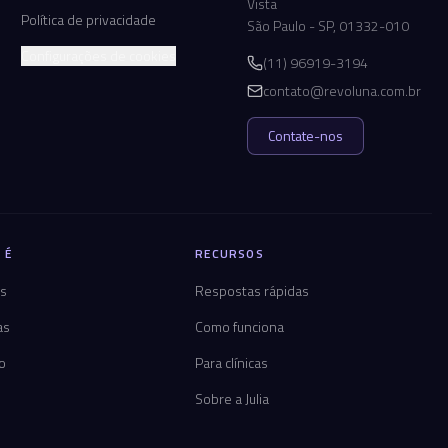
Vista
Política de privacidade
São Paulo - SP, 01332-010
Configurações de cookies
(11) 96919-3194
contato@revoluna.com.br
Contate-nos
 É
RECURSOS
os
Respostas rápidas
as
Como funciona
co
Para clínicas
Sobre a Julia