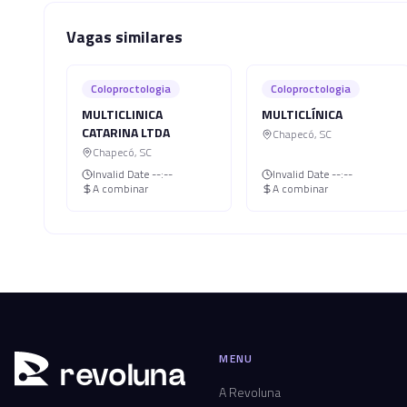
Vagas similares
Coloproctologia
Coloproctologia
MULTICLINICA
MULTICLÍNICA
CATARINA LTDA
Chapecó
,
SC
Chapecó
,
SC
Invalid Date
--:--
Invalid Date
--:--
A combinar
A combinar
MENU
r
ev
oluna
A Revoluna