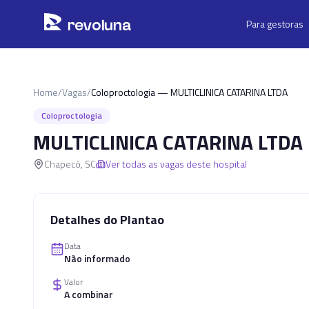
Pular para o conteúdo principal
r
ev
oluna
Para gestoras
Home
/
Vagas
/
Coloproctologia — MULTICLINICA CATARINA LTDA
Coloproctologia
MULTICLINICA CATARINA LTDA
Chapecó
,
SC
Ver todas as vagas deste hospital
Detalhes do Plantao
Data
Não informado
Valor
A combinar