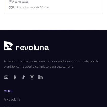
0
candidato
s
Publicada
Ha mais de 30 dias
r
ev
oluna
A plataforma que conecta médicos às melhores oportunidades de
plantão, com suporte completo para sua carreira.
MENU
A Revoluna