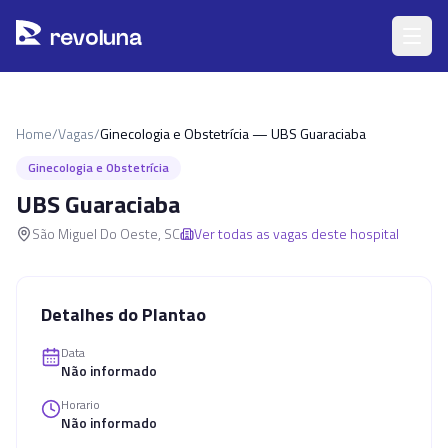
Pular para o conteúdo principal
r
ev
oluna
Home
/
Vagas
/
Ginecologia e Obstetrícia — UBS Guaraciaba
Ginecologia e Obstetrícia
UBS Guaraciaba
São Miguel Do Oeste
,
SC
Ver todas as vagas deste hospital
Detalhes do Plantao
Data
Não informado
Horario
Não informado