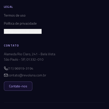
LEGAL
Termos de uso
Política de privacidade
Configurações de cookies
CONTATO
Alameda Rio Claro, 241 - Bela Vista
São Paulo - SP, 01332-010
(11) 96919-3194
contato@revoluna.com.br
Contate-nos