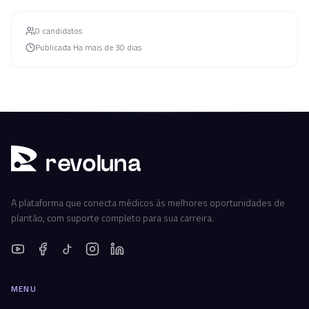
0
candidato
s
Publicada
Ha mais de 30 dias
r
ev
oluna
A plataforma que conecta médicos às melhores oportunidades de
plantão, com suporte completo para sua carreira.
MENU