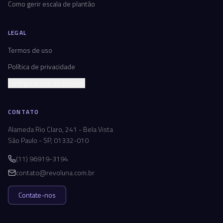
Como gerir escala de plantão
LEGAL
Termos de uso
Política de privacidade
Configurações de cookies
CONTATO
Alameda Rio Claro, 241 - Bela Vista
São Paulo - SP, 01332-010
(11) 96919-3194
contato@revoluna.com.br
Contate-nos