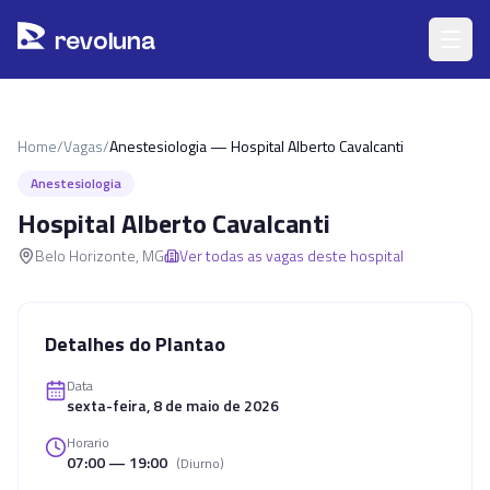
Pular para o conteúdo principal
r
ev
oluna
Home
/
Vagas
/
Anestesiologia — Hospital Alberto Cavalcanti
Anestesiologia
Hospital Alberto Cavalcanti
Belo Horizonte
,
MG
Ver todas as vagas deste hospital
Detalhes do Plantao
Data
sexta-feira, 8 de maio de 2026
Horario
07:00 — 19:00
(
Diurno
)