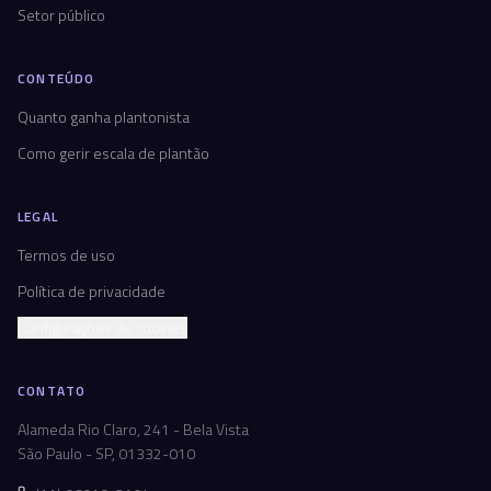
Setor público
CONTEÚDO
Quanto ganha plantonista
Como gerir escala de plantão
LEGAL
Termos de uso
Política de privacidade
Configurações de cookies
CONTATO
Alameda Rio Claro, 241 - Bela Vista
São Paulo - SP, 01332-010