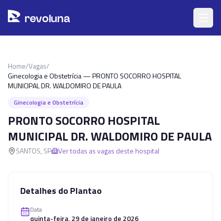
Pular para o conteúdo principal
r
ev
oluna
Home
/
Vagas
/
Ginecologia e Obstetrícia — PRONTO SOCORRO HOSPITAL
MUNICIPAL DR. WALDOMIRO DE PAULA
Ginecologia e Obstetrícia
PRONTO SOCORRO HOSPITAL
MUNICIPAL DR. WALDOMIRO DE PAULA
SANTOS
,
SP
Ver todas as vagas deste hospital
Detalhes do Plantao
Data
quinta-feira, 29 de janeiro de 2026