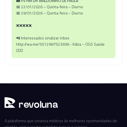
🏥
PS HM DR WALDOMIRO DE PAULA
📅 22/01/2026 – Quinta-feira – Diurno
📅 29/01/2026 – Quinta-feira – Diurno
❌❌❌❌❌
📲 Interessados sinalizar inbox
http://wa.me/5512997523936 - Kátia – OGS Saúde
🧏🏼‍♀️
r
ev
oluna
A plataforma que conecta médicos às melhores oportunidades de
plantão, com suporte completo para sua carreira.