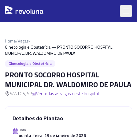
Pular para o conteúdo principal
r
ev
oluna
Home
/
Vagas
/
Ginecologia e Obstetrícia — PRONTO SOCORRO HOSPITAL
MUNICIPAL DR. WALDOMIRO DE PAULA
Ginecologia e Obstetrícia
PRONTO SOCORRO HOSPITAL
MUNICIPAL DR. WALDOMIRO DE PAULA
SANTOS
,
SP
Ver todas as vagas deste hospital
Detalhes do Plantao
Data
quinta-feira, 29 de janeiro de 2026