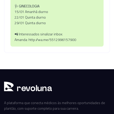
🩺
GINECOLOGIA
15/01 Amanhã diurno
22/01 Quinta diurno
29/01 Quinta diurno
📲 Interessados sinalizar inbox:
Amanda: http://wa.me/5512996157900
r
ev
oluna
A plataforma que conecta médicos às melhores oportunidades de
plantão, com suporte completo para sua carreira.