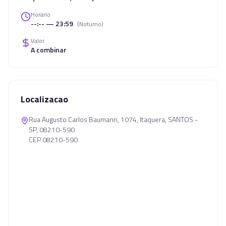
Horario
--:-- — 23:59
(
Noturno
)
Valor
A combinar
Localizacao
Rua Augusto Carlos Baumann, 1074, Itaquera, SANTOS -
SP, 08210-590
CEP 08210-590