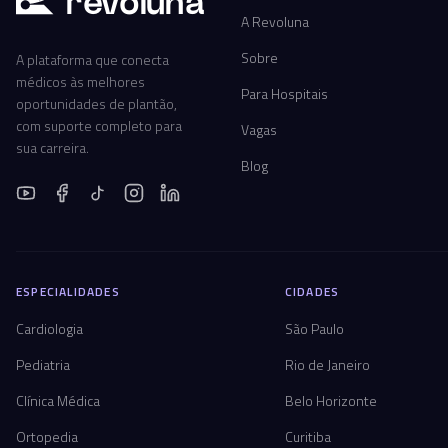
r
ev
oluna
A Revoluna
Sobre
A plataforma que conecta
médicos às melhores
Para Hospitais
oportunidades de plantão,
com suporte completo para
Vagas
sua carreira.
Blog
ESPECIALIDADES
CIDADES
Cardiologia
São Paulo
Pediatria
Rio de Janeiro
Clínica Médica
Belo Horizonte
Ortopedia
Curitiba