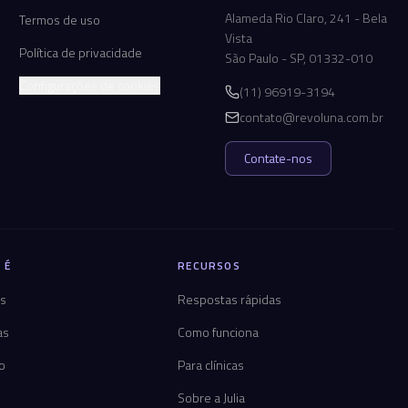
Alameda Rio Claro, 241 - Bela
Termos de uso
Vista
Política de privacidade
São Paulo - SP, 01332-010
Configurações de cookies
(11) 96919-3194
contato@revoluna.com.br
Contate-nos
 É
RECURSOS
os
Respostas rápidas
as
Como funciona
co
Para clínicas
Sobre a Julia