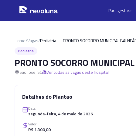
Pular para o conteúdo principal
r
ev
oluna
Para gestoras
Home
/
Vagas
/
Pediatria — PRONTO SOCORRO MUNICIPAL BALNEÁR
Pediatria
PRONTO SOCORRO MUNICIPAL 
São José
,
SC
Ver todas as vagas deste hospital
Detalhes do Plantao
Data
segunda-feira, 4 de maio de 2026
Valor
R$ 1.300,00