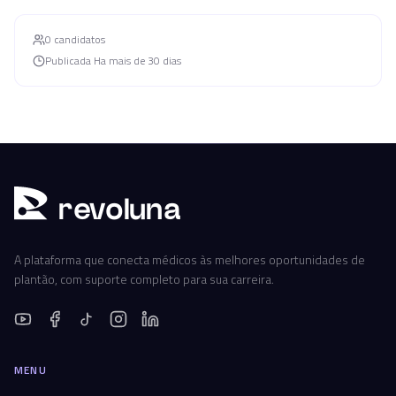
0
candidato
s
Publicada
Ha mais de 30 dias
r
ev
oluna
A plataforma que conecta médicos às melhores oportunidades de
plantão, com suporte completo para sua carreira.
MENU