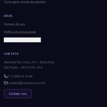
Como gerir escala de plantão
LEGAL
Termos de uso
Política de privacidade
Configurações de cookies
CONTATO
Alameda Rio Claro, 241 - Bela Vista
São Paulo - SP, 01332-010
(11) 96919-3194
contato@revoluna.com.br
Contate-nos