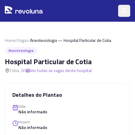
Pular para o conteúdo principal
r
ev
oluna
Home
/
Vagas
/
Anestesiologia — Hospital Particular de Cotia
Anestesiologia
Hospital Particular de Cotia
Cotia
,
SP
Ver todas as vagas deste hospital
Detalhes do Plantao
Data
Não informado
Horario
Não informado