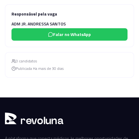
Responsável pela vaga
ADM JR. ANDRESSA SANTOS
Falar no WhatsApp
0
candidato
s
Publicada
Ha mais de 30 dias
r
ev
oluna
A plataforma que conecta médicos às melhores oportunidades de