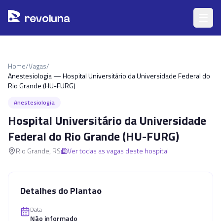
Pular para o conteúdo principal
r
ev
oluna
Home
/
Vagas
/
Anestesiologia — Hospital Universitário da Universidade Federal do
Rio Grande (HU-FURG)
Anestesiologia
Hospital Universitário da Universidade
Federal do Rio Grande (HU-FURG)
Rio Grande
,
RS
Ver todas as vagas deste hospital
Detalhes do Plantao
Data
Não informado