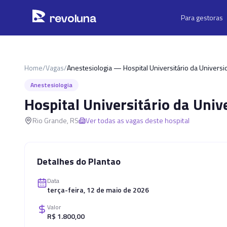
Pular para o conteúdo principal
r
ev
oluna
Para gestoras
Home
/
Vagas
/
Anestesiologia — Hospital Universitário da Univer
Anestesiologia
Hospital Universitário da Uni
Rio Grande
,
RS
Ver todas as vagas deste hospital
Detalhes do Plantao
Data
terça-feira, 12 de maio de 2026
Valor
R$ 1.800,00