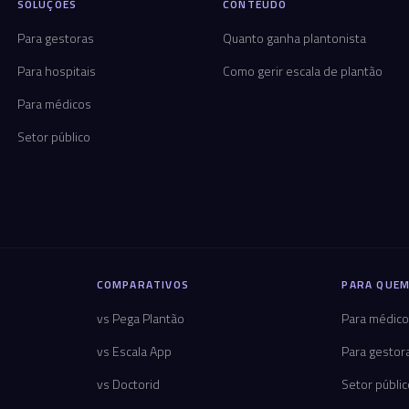
SOLUÇÕES
CONTEÚDO
Para gestoras
Quanto ganha plantonista
Para hospitais
Como gerir escala de plantão
Para médicos
Setor público
COMPARATIVOS
PARA QUEM
vs Pega Plantão
Para médic
vs Escala App
Para gestor
vs Doctorid
Setor públi