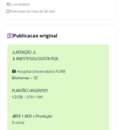
0
candidato
s
Publicada
Ha mais de 30 dias
Publicacao original
⚠️
ATENÇÃO
⚠️
💉
ANESTESIOLOGISTA RQE
🏥 Hospital Universitário FURB
Blumenau – SC
PLANTÃO URGENTE!!!
12/05
- 07H-19H
💰
R$ 1.800 + Produção
A vista!