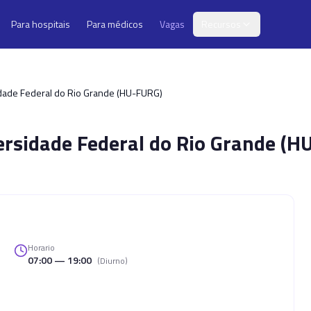
Para hospitais
Para médicos
Vagas
Recursos
sidade Federal do Rio Grande (HU-FURG)
versidade Federal do Rio Grande (
Horario
07:00 — 19:00
(
Diurno
)