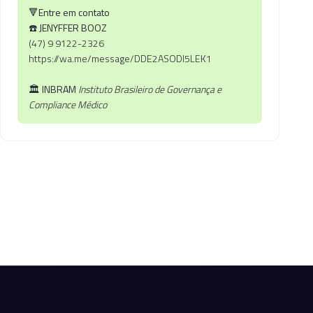
🔻
Entre em contato
☎️ JENYFFER BOOZ
(47) 9 9122-2326
https://wa.me/message/DDE2ASODI5LEK1
🏛️
INBRAM
Instituto Brasileiro de Governança e
Compliance Médico