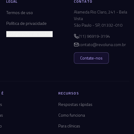
LEGAL
CONTATO
Alameda Rio Claro, 241 - Bela
Termos de uso
Vista
Política de privacidade
São Paulo - SP, 01332-010
Configurações de cookies
(11) 96919-3194
contato@revoluna.com.br
Contate-nos
 É
RECURSOS
os
Respostas rápidas
as
Como funciona
co
Para clínicas