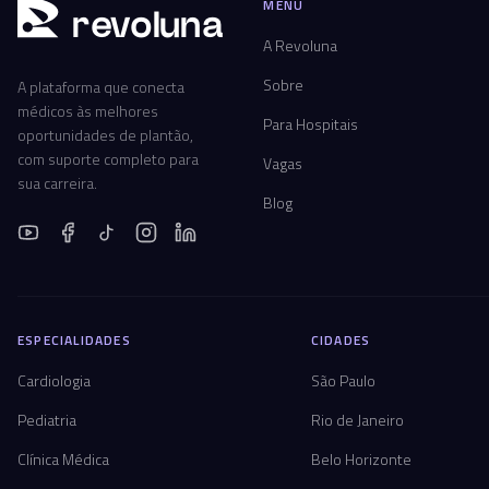
MENU
r
ev
oluna
A Revoluna
Sobre
A plataforma que conecta
médicos às melhores
Para Hospitais
oportunidades de plantão,
com suporte completo para
Vagas
sua carreira.
Blog
ESPECIALIDADES
CIDADES
Cardiologia
São Paulo
Pediatria
Rio de Janeiro
Clínica Médica
Belo Horizonte