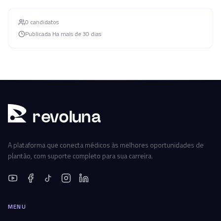
0
candidato
s
Publicada
Ha mais de 30 dias
r
ev
oluna
A plataforma que conecta médicos às melhores oportunidades de
plantão, com suporte completo para sua carreira.
MENU