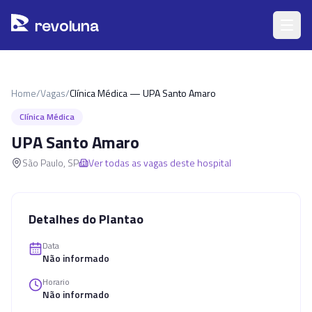
Pular para o conteúdo principal
r
ev
oluna
Home
/
Vagas
/
Clínica Médica — UPA Santo Amaro
Clínica Médica
UPA Santo Amaro
São Paulo
,
SP
Ver todas as vagas deste hospital
Detalhes do Plantao
Data
Não informado
Horario
Não informado