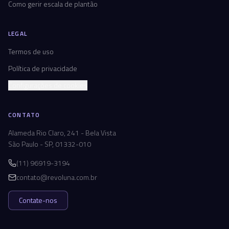
Como gerir escala de plantão
LEGAL
Termos de uso
Política de privacidade
Configurações de cookies
CONTATO
Alameda Rio Claro, 241 - Bela Vista
São Paulo - SP, 01332-010
(11) 96919-3194
contato@revoluna.com.br
Contate-nos