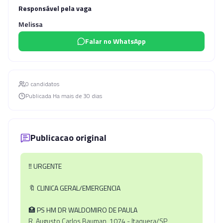
Responsável pela vaga
Melissa
Falar no WhatsApp
0
candidato
s
Publicada
Ha mais de 30 dias
Publicacao original
‼️
URGENTE
🔖
CLINICA GERAL/EMERGENCIA
🏥
PS HM DR WALDOMIRO DE PAULA
R. Augusto Carlos Bauman, 1074 - Itaquera/SP