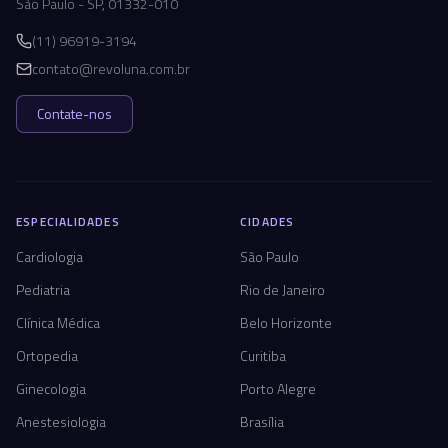
São Paulo - SP, 01332-010
(11) 96919-3194
contato@revoluna.com.br
Contate-nos
ESPECIALIDADES
CIDADES
Cardiologia
São Paulo
Pediatria
Rio de Janeiro
Clínica Médica
Belo Horizonte
Ortopedia
Curitiba
Ginecologia
Porto Alegre
Anestesiologia
Brasília