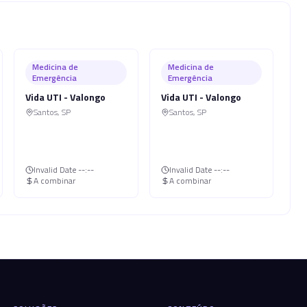
Medicina de
Medicina de
Emergência
Emergência
Vida UTI - Valongo
Vida UTI - Valongo
Santos
,
SP
Santos
,
SP
Invalid Date
--:--
Invalid Date
--:--
A combinar
A combinar