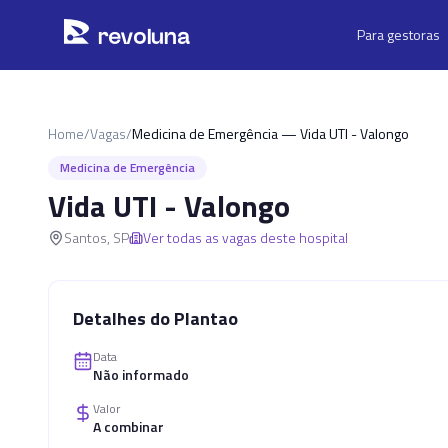
Pular para o conteúdo principal
r
ev
oluna
Para gestoras
Home
/
Vagas
/
Medicina de Emergência — Vida UTI - Valongo
Medicina de Emergência
Vida UTI - Valongo
Santos
,
SP
Ver todas as vagas deste hospital
Detalhes do Plantao
Data
Não informado
Valor
A combinar