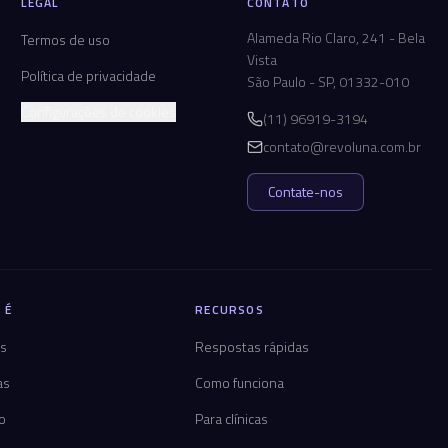
LEGAL
CONTATO
Alameda Rio Claro, 241 - Bela
Termos de uso
Vista
Política de privacidade
São Paulo - SP, 01332-010
Configurações de cookies
(11) 96919-3194
contato@revoluna.com.br
Contate-nos
 É
RECURSOS
os
Respostas rápidas
as
Como funciona
co
Para clínicas