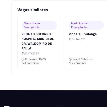
Vagas similares
Medicina de
Medicina de
Emergência
Emergência
PRONTO SOCORRO
Vida UTI - Valongo
HOSPITAL MUNICIPAL
Santos
,
SP
DR. WALDOMIRO DE
PAULA
SANTOS
,
SP
14 de mar.
19:00
Invalid Date
--:--
A combinar
A combinar