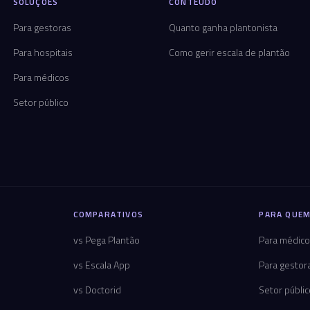
SOLUÇÕES
CONTEÚDO
Para gestoras
Quanto ganha plantonista
Para hospitais
Como gerir escala de plantão
Para médicos
Setor público
COMPARATIVOS
PARA QUEM
vs Pega Plantão
Para médic
vs Escala App
Para gestor
vs Doctorid
Setor públi