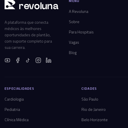
MENU
r
ev
oluna
A Revoluna
Sobre
A plataforma que conecta
médicos às melhores
Para Hospitais
oportunidades de plantão,
com suporte completo para
Vagas
sua carreira.
Blog
ESPECIALIDADES
CIDADES
Cardiologia
São Paulo
Pediatria
Rio de Janeiro
Clínica Médica
Belo Horizonte