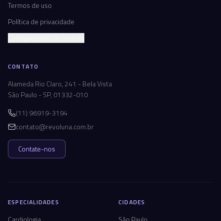
Termos de uso
Política de privacidade
Configurações de cookies
CONTATO
Alameda Rio Claro, 241 - Bela Vista
São Paulo - SP, 01332-010
(11) 96919-3194
contato@revoluna.com.br
Contate-nos
ESPECIALIDADES
CIDADES
Cardiologia
São Paulo