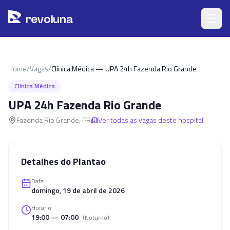
Pular para o conteúdo principal
r
ev
oluna
Home
/
Vagas
/
Clínica Médica — UPA 24h Fazenda Rio Grande
Clínica Médica
UPA 24h Fazenda Rio Grande
Fazenda Rio Grande
,
PR
Ver todas as vagas deste hospital
Detalhes do Plantao
Data
domingo, 19 de abril de 2026
Horario
19:00 — 07:00
(
Noturno
)