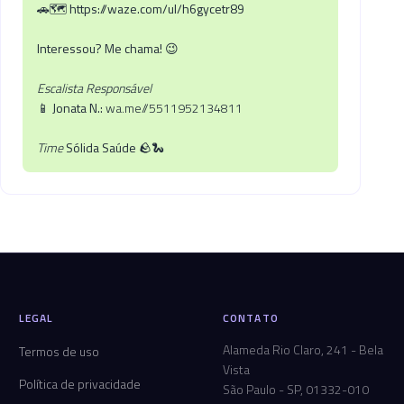
🚗🗺️
https://waze.com/ul/h6gycetr89
Interessou? Me chama!
😉
Escalista Responsável
📱
Jonata N.:
wa.me//5511952134811
Time
Sólida Saúde
🪨🐍
LEGAL
CONTATO
Alameda Rio Claro, 241 - Bela
Termos de uso
Vista
Política de privacidade
São Paulo - SP, 01332-010