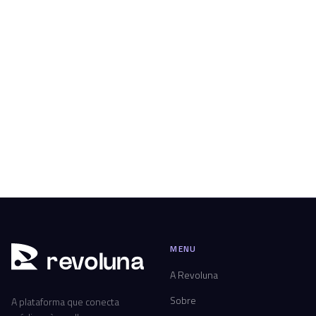
MENU
r
ev
oluna
A Revoluna
Sobre
A plataforma que conecta