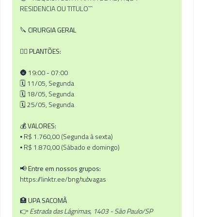
RESIDENCIA OU TITULO```
🔪
CIRURGIA GERAL
🧑‍⚕️
PLANTÕES:
🌚 19:00 - 07:00
🗓️ 11/05, Segunda
🗓️ 18/05, Segunda
🗓️ 25/05, Segunda
💰
VALORES:
⦁ R$ 1.760,00 (Segunda à sexta)
⦁ R$ 1.870,00 (Sábado e domingo)
📢
Entre em nossos grupos:
https://linktr.ee/bng
hub
vagas
🏥
UPA SACOMÃ
👉
Estrada das Lágrimas, 1403 - São Paulo/SP