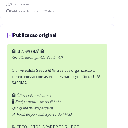
0
candidato
s
Publicada
Ha mais de 30 dias
Publicacao original
🏥
UPA SACOMÃ
🏥
🗺️
Vila Ipiranga/São Paulo-SP
O
Time
Sólida Saúde
🪨🐍 traz sua organização e
compromisso com as equipes para a gestão da
UPA
SACOMÃ.
🏥
Ótima infraestrutura
🖥️
Equipamentos de qualidade
🤝
Equipe muito parceira
📌
Fixos disponiveis a partir de MAIO
📃 ```REQUISITOS: A PARTIR DE R2, RQE +