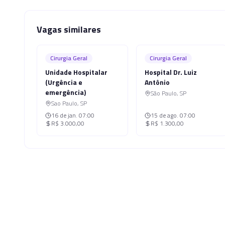
Vagas similares
Cirurgia Geral
Cirurgia Geral
Unidade Hospitalar
Hospital Dr. Luiz
(Urgência e
Antônio
emergência)
São Paulo
,
SP
Sao Paulo
,
SP
16 de jan.
07:00
15 de ago.
07:00
R$ 3.000,00
R$ 1.300,00