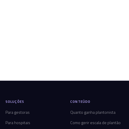
SOLUÇÕES
CONTEÚDO
Para gestoras
Quanto ganha plantonista
Para hospitais
Como gerir escala de plantão