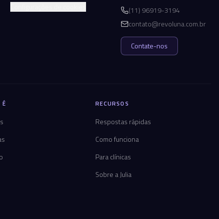
Configurações de cookies
(11) 96919-3194
contato@revoluna.com.br
Contate-nos
 É
RECURSOS
os
Respostas rápidas
as
Como funciona
co
Para clínicas
Sobre a Julia