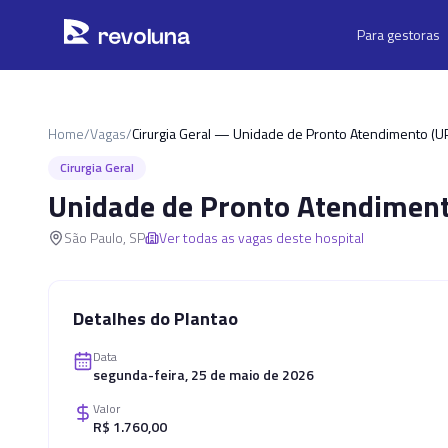
Pular para o conteúdo principal
r
ev
oluna
Para gestoras
Home
/
Vagas
/
Cirurgia Geral — Unidade de Pronto Atendimento (U
Cirurgia Geral
Unidade de Pronto Atendiment
São Paulo
,
SP
Ver todas as vagas deste hospital
Detalhes do Plantao
Data
segunda-feira, 25 de maio de 2026
Valor
R$ 1.760,00