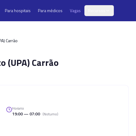
Para hospitais
Para médicos
Vagas
Recursos
PA) Carrão
o (UPA) Carrão
Horario
19:00 — 07:00
(
Noturno
)