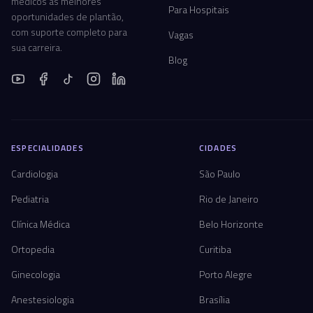
médicos às melhores
Para Hospitais
oportunidades de plantão,
com suporte completo para
Vagas
sua carreira.
Blog
ESPECIALIDADES
CIDADES
Cardiologia
São Paulo
Pediatria
Rio de Janeiro
Clínica Médica
Belo Horizonte
Ortopedia
Curitiba
Ginecologia
Porto Alegre
Anestesiologia
Brasília