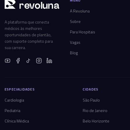
MENU
r
ev
oluna
A Revoluna
Sobre
A plataforma que conecta
médicos às melhores
Para Hospitais
oportunidades de plantão,
com suporte completo para
Vagas
sua carreira.
Blog
ESPECIALIDADES
CIDADES
Cardiologia
São Paulo
Pediatria
Rio de Janeiro
Clínica Médica
Belo Horizonte