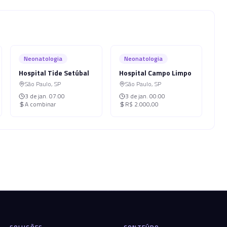
Neonatologia
Neonatologia
Hospital Tide Setúbal
Hospital Campo Limpo
São Paulo
,
SP
São Paulo
,
SP
3 de jan.
07:00
3 de jan.
00:00
A combinar
R$ 2.000,00