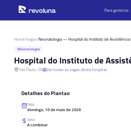
Pular para o conteúdo principal
r
ev
oluna
Para gestoras
Home
/
Vagas
/
Neonatologia — Hospital do Instituto de Assistência
Neonatologia
Hospital do Instituto de Assis
São Paulo
,
SP
Ver todas as vagas deste hospital
Detalhes do Plantao
Data
domingo, 10 de maio de 2026
Valor
A combinar