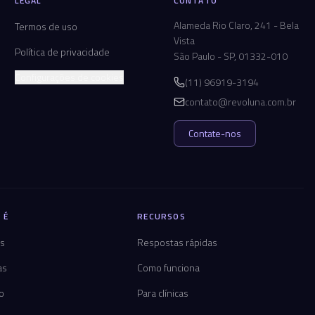
LEGAL
CONTATO
Alameda Rio Claro, 241 - Bela
Termos de uso
Vista
Política de privacidade
São Paulo - SP, 01332-010
Configurações de cookies
(11) 96919-3194
contato@revoluna.com.br
Contate-nos
 É
RECURSOS
os
Respostas rápidas
as
Como funciona
co
Para clínicas