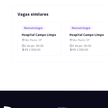
Vagas similares
Neonatologia
Neonatologia
Hospital Campo Limpo
Hospital Campo Limpo
São Paulo
,
SP
São Paulo
,
SP
2 de jan.
00:00
3 de jan.
00:00
R$ 2.000,00
R$ 2.000,00