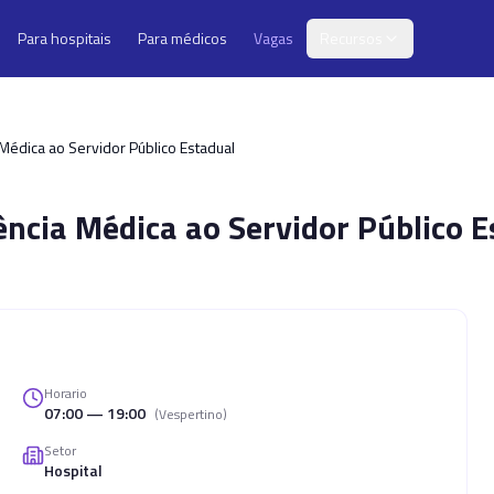
Para hospitais
Para médicos
Vagas
Recursos
 Médica ao Servidor Público Estadual
tência Médica ao Servidor Público 
Horario
07:00 — 19:00
(
Vespertino
)
Setor
Hospital