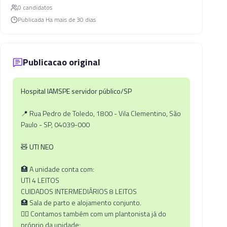
0
candidato
s
Publicada
Ha mais de 30 dias
Publicacao original
Hospital IAMSPE servidor público/SP
📍 Rua Pedro de Toledo, 1800 - Vila Clementino, São
Paulo - SP, 04039-000
🧸
UTI NEO
🏥 A unidade conta com:
UTI 4 LEITOS
CUIDADOS INTERMEDIÁRIOS 8 LEITOS
🏥 Sala de parto e alojamento conjunto.
👨‍⚕ Contamos também com um plantonista já do
próprio da unidade;