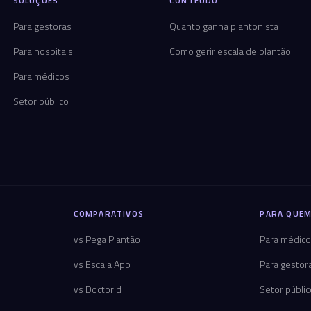
SOLUÇÕES
CONTEÚDO
Para gestoras
Quanto ganha plantonista
Para hospitais
Como gerir escala de plantão
Para médicos
Setor público
COMPARATIVOS
PARA QUEM
vs Pega Plantão
Para médic
vs Escala App
Para gestor
vs Doctorid
Setor públi