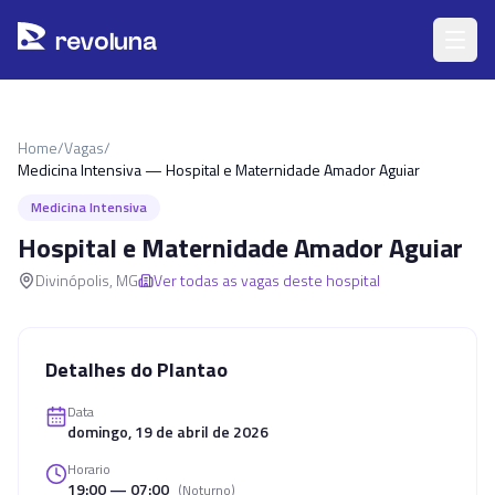
Pular para o conteúdo principal
r
ev
oluna
Home
/
Vagas
/
Medicina Intensiva — Hospital e Maternidade Amador Aguiar
Medicina Intensiva
Hospital e Maternidade Amador Aguiar
Divinópolis
,
MG
Ver todas as vagas deste hospital
Detalhes do Plantao
Data
domingo, 19 de abril de 2026
Horario
19:00 — 07:00
(
Noturno
)