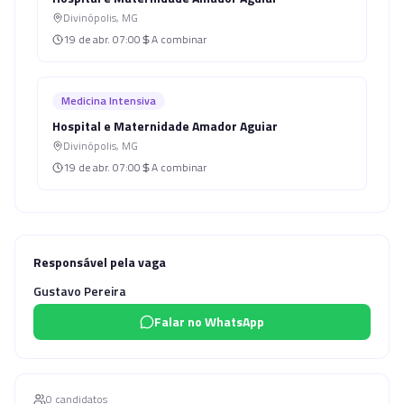
Divinópolis
,
MG
19 de abr.
07:00
A combinar
Medicina Intensiva
Hospital e Maternidade Amador Aguiar
Divinópolis
,
MG
19 de abr.
07:00
A combinar
Responsável pela vaga
Gustavo Pereira
Falar no WhatsApp
0
candidato
s