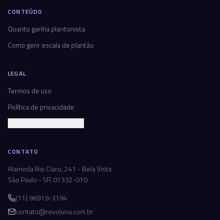
CONTEÚDO
Quanto ganha plantonista
Como gerir escala de plantão
LEGAL
Termos de uso
Política de privacidade
Configurações de cookies
CONTATO
Alameda Rio Claro, 241 - Bela Vista
São Paulo - SP, 01332-010
(11) 96919-3194
contato@revoluna.com.br