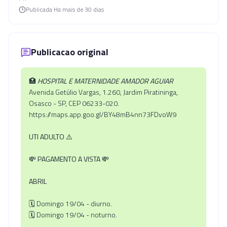
Publicada
Ha mais de 30 dias
Publicacao original
🏥
HOSPITAL E MATERNIDADE AMADOR AGUIAR
Avenida Getúlio Vargas, 1.260, Jardim Piratininga,
Osasco - SP, CEP 06233-020.
https://maps.app.goo.gl/BY48mB4nn73FDvoW9
UTI ADULTO
⚠️
💸
PAGAMENTO A VISTA
💸
ABRIL
🗓️ Domingo 19/04 - diurno.
🗓️ Domingo 19/04 - noturno.