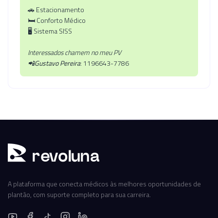
🚗 Estacionamento
🛏️ Conforto Médico
🖥️ Sistema SISS
Interessados chamem no meu PV
📲Gustavo Pereira
: 1196643-7786
r
ev
oluna
A plataforma que conecta médicos às melhores oportunidades de
plantão, com suporte completo para sua carreira.