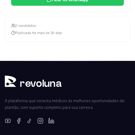
0
candidato
s
Publicada
Ha mais de 30 dias
r
ev
oluna
A plataforma que conecta médicos às melhores oportunidades de
plantão, com suporte completo para sua carreira.