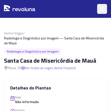
Pular para o conteúdo principal
r
ev
oluna
Home
/
Vagas
/
Radiologia e Diagnóstico por Imagem — Santa Casa de Misericórdia
de Mauá
Radiologia e Diagnóstico por Imagem
Santa Casa de Misericórdia de Mauá
Mauá
,
SP
Ver todas as vagas deste hospital
Detalhes do Plantao
Data
Não informado
Horario