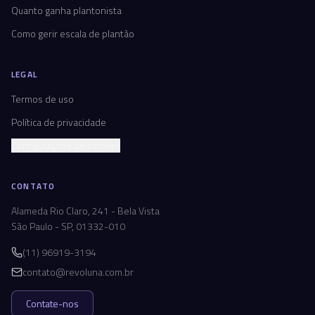
Quanto ganha plantonista
Como gerir escala de plantão
LEGAL
Termos de uso
Política de privacidade
Configurações de cookies
CONTATO
Alameda Rio Claro, 241 - Bela Vista
São Paulo - SP, 01332-010
(11) 96919-3194
contato@revoluna.com.br
Contate-nos