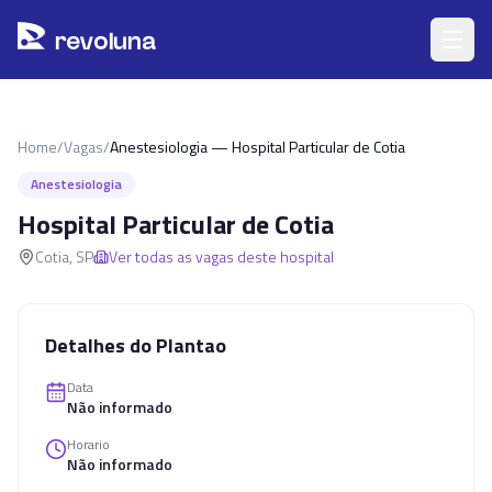
Pular para o conteúdo principal
r
ev
oluna
Home
/
Vagas
/
Anestesiologia — Hospital Particular de Cotia
Anestesiologia
Hospital Particular de Cotia
Cotia
,
SP
Ver todas as vagas deste hospital
Detalhes do Plantao
Data
Não informado
Horario
Não informado