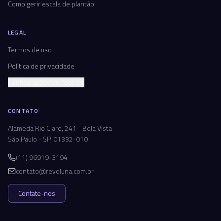
Como gerir escala de plantão
LEGAL
Termos de uso
Política de privacidade
Configurações de cookies
CONTATO
Alameda Rio Claro, 241 - Bela Vista
São Paulo - SP, 01332-010
(11) 96919-3194
contato@revoluna.com.br
Contate-nos