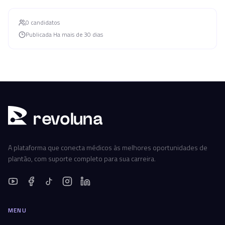
0
candidato
s
Publicada
Ha mais de 30 dias
r
ev
oluna
A plataforma que conecta médicos às melhores oportunidades de
plantão, com suporte completo para sua carreira.
MENU